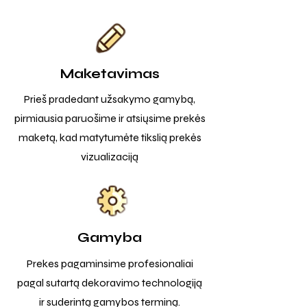
Maketavimas
Prieš pradedant užsakymo gamybą,
pirmiausia paruošime ir atsiųsime prekės
maketą, kad matytumėte tikslią prekės
vizualizaciją
Gamyba
Prekes pagaminsime profesionaliai
pagal sutartą dekoravimo technologiją
ir suderintą gamybos terminą.