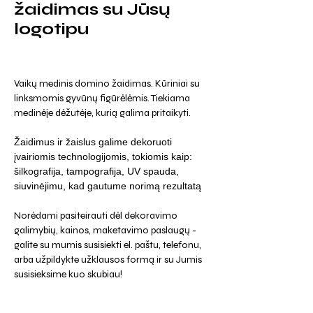
žaidimas su Jūsų
logotipu
Vaikų medinis domino žaidimas. Kūriniai su
linksmomis gyvūnų figūrėlėmis. Tiekiama
medinėje dėžutėje, kurią galima pritaikyti.
Žaidimus ir žaislus galime dekoruoti
įvairiomis technologijomis, tokiomis kaip:
šilkografija, tampografija, UV spauda,
siuvinėjimu, kad gautume norimą rezultatą
Norėdami pasiteirauti dėl dekoravimo
galimybių, kainos, maketavimo paslaugų -
galite su mumis susisiekti el. paštu, telefonu,
arba užpildykte užklausos formą ir su Jumis
susisieksime kuo skubiau!