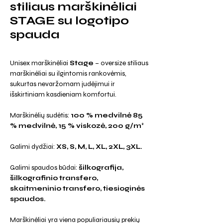
stiliaus marškinėliai
STAGE su logotipo
spauda
Unisex marškinėliai
Stage
– oversize stiliaus
marškinėliai su ilgintomis rankovėmis,
sukurtas nevaržomam judėjimui ir
išskirtiniam kasdieniam komfortui.
Marškinėlių sudėtis:
100 % medvilnė 85
% medvilnė, 15 % viskozė, 200 g/m²
Galimi dydžiai:
XS, S, M, L, XL, 2XL, 3XL.
Galimi spaudos būdai:
šilkografija,
šilkografinio transfero,
skaitmeninio transfero, tiesioginės
spaudos.
Marškinėliai yra viena populiariausių prekių