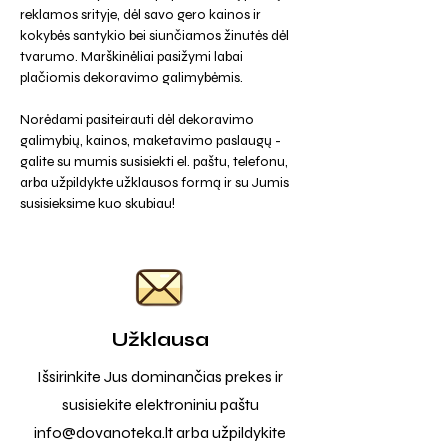
reklamos srityje, dėl savo gero kainos ir
kokybės santykio bei siunčiamos žinutės dėl
tvarumo. Marškinėliai pasižymi labai
plačiomis dekoravimo galimybėmis.
Norėdami pasiteirauti dėl dekoravimo
galimybių, kainos, maketavimo paslaugų -
galite su mumis susisiekti el. paštu, telefonu,
arba užpildykte užklausos formą ir su Jumis
susisieksime kuo skubiau!
Užklausa
Išsirinkite Jus dominančias prekes ir
susisiekite elektroniniu paštu
info@dovanoteka.lt
arba užpildykite