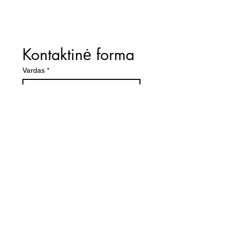
Kontaktinė forma
Vardas
*
El. paštas
*
Telefono numeris
Žinutė (Paminėkite prekės
pavadinimą)