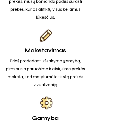
prekės, mūsų komanda padės surasti
prekes, kurios atitiktų visus keliamus
lūkesčius.
Maketavimas
Prieš pradedant užsakymo gamybą,
pirmiausia paruošime ir atsiųsime prekės
maketą, kad matytumėte tikslią prekės
vizualizaciją
Gamyba