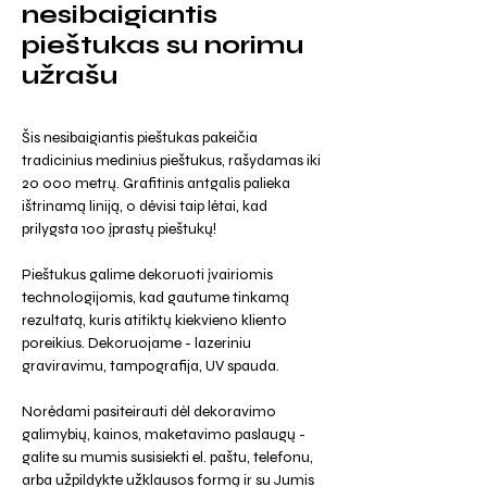
nesibaigiantis
pieštukas su norimu
užrašu
Šis nesibaigiantis pieštukas pakeičia
tradicinius medinius pieštukus, rašydamas iki
20 000 metrų. Grafitinis antgalis palieka
ištrinamą liniją, o dėvisi taip lėtai, kad
prilygsta 100 įprastų pieštukų!
Pieštukus galime dekoruoti įvairiomis
technologijomis, kad gautume tinkamą
rezultatą, kuris atitiktų kiekvieno kliento
poreikius. Dekoruojame - lazeriniu
graviravimu, tampografija, UV spauda.
Norėdami pasiteirauti dėl dekoravimo
galimybių, kainos, maketavimo paslaugų -
galite su mumis susisiekti el. paštu, telefonu,
arba užpildykte užklausos formą ir su Jumis