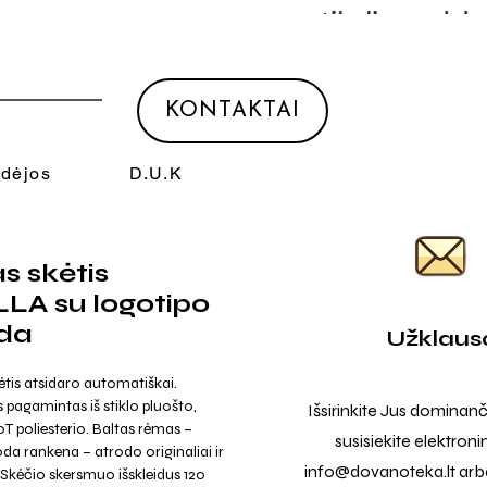
KONTAKTAI
Idėjos
D.U.K
as skėtis
LA su logotipo
da
Užklaus
tis atsidaro automatiškai.
pagamintas iš stiklo pluošto,
Išsirinkite Jus dominanč
0T poliesterio. Baltas rėmas –
susisiekite elektroni
oda rankena – atrodo originaliai ir
info@dovanoteka.lt
arba
Skėčio skersmuo išskleidus 120