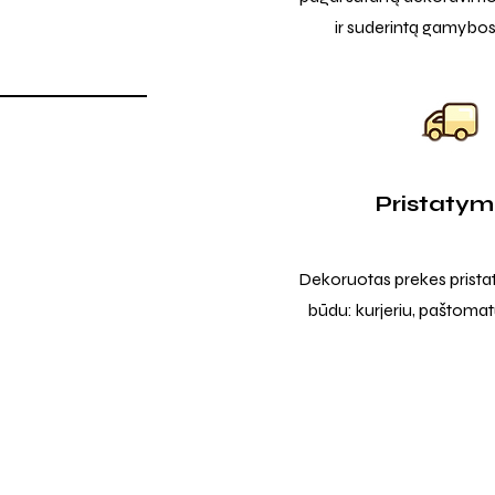
ir suderintą gamybos
Pristaty
Dekoruotas prekes prista
būdu: kurjeriu, paštomatu