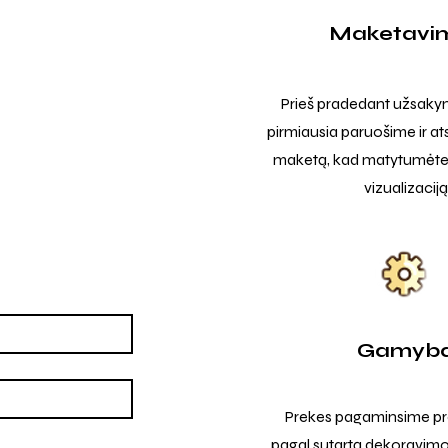
Maketavi
Prieš pradedant užsak
pirmiausia paruošime ir at
maketą, kad matytumėte t
vizualizaciją
Gamyb
Prekes pagaminsime pro
pagal sutartą dekoravimo