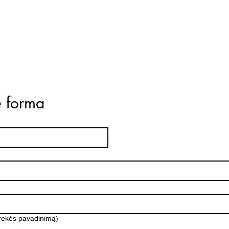
ė forma
prekės pavadinimą)