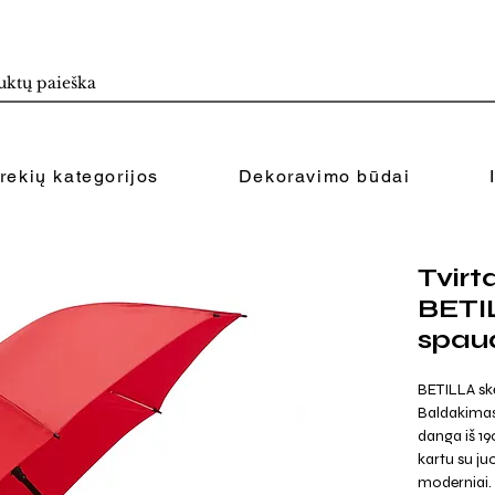
rekių kategorijos
Dekoravimo būdai
Tvirt
BETIL
spau
BETILLA skė
Baldakimas 
danga iš 19
kartu su ju
moderniai. 