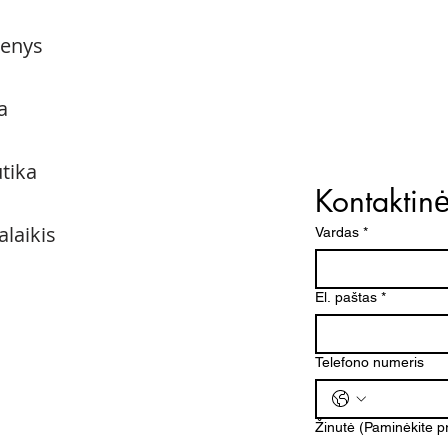
menys
a
utika
Kontaktin
alaikis
Vardas
*
El. paštas
*
Telefono numeris
Žinutė (Paminėkite 