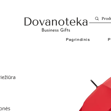
Pagrindinis
P
iežiūra
onės