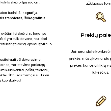
kstyto skėčio ilgis 100 cm.
užklausos for
udos būdai:
šilkografija,
is transferas, šilkografinis
.
skėčiai, tai skėčiai su logotipo
Prekių pai
čiai yra puiki dovana, nes labai
rėti lietingą dieną, apsisaugoti nuo
Jei nerandate konkreči
prekės, mūsų komanda p
asiteirauti dėl dekoravimo
 kainos, maketavimo paslaugų -
prekes, kurios atitiktų v
mis susisiekti el. paštu, telefonu,
lūkesčius.
ykte užklausos formą ir su Jumis
e kuo skubiau!