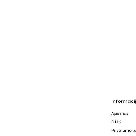
Informaci
Apie mus
D.U.K
Privatumo po