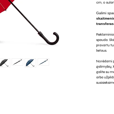
cm, o sulan
Galimi spa
skaitmenin
transferas
Reklaminiai 
spauda. Skė
pravartu tu
lietaus.
Norėdami p
galimybių,
galite su mu
arba užpild
susisieksim