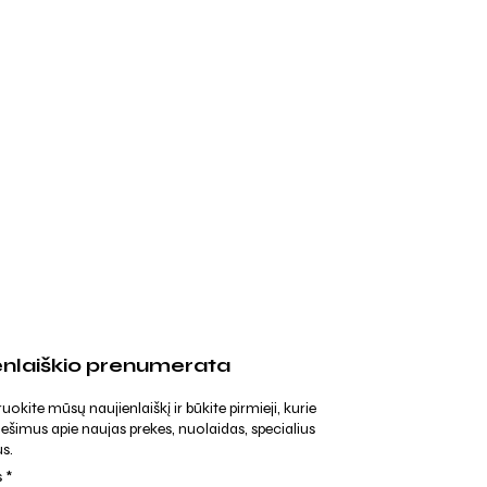
enlaiškio prenumerata
kite mūsų naujienlaiškį ir būkite pirmieji, kurie
ešimus apie naujas prekes, nuolaidas, specialius
s.
s