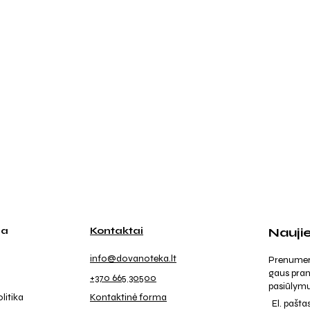
ja
Kontaktai
Nauji
info@dovanoteka.lt
Prenumeruo
gaus pran
+370 665 30500
pasiūlymu
litika
Kontaktinė forma
El. pašta