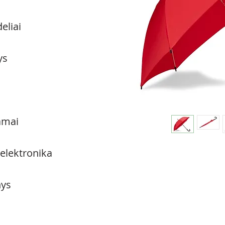
eliai
ys
amai
 elektronika
ys