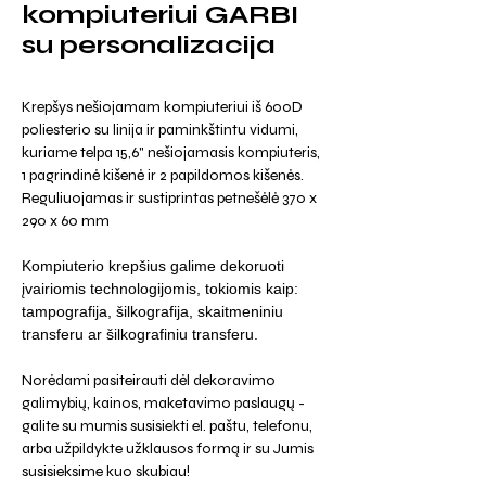
kompiuteriui GARBI
su personalizacija
Krepšys nešiojamam kompiuteriui iš 600D
poliesterio su linija ir paminkštintu vidumi,
kuriame telpa 15,6" nešiojamasis kompiuteris,
1 pagrindinė kišenė ir 2 papildomos kišenės.
Reguliuojamas ir sustiprintas petnešėlė 370 x
290 x 60 mm
Kompiuterio krepšius galime dekoruoti
įvairiomis technologijomis, tokiomis kaip:
tampografija, šilkografija, skaitmeniniu
transferu ar šilkografiniu transferu.
Norėdami pasiteirauti dėl dekoravimo
galimybių, kainos, maketavimo paslaugų -
galite su mumis susisiekti el. paštu, telefonu,
arba užpildykte užklausos formą ir su Jumis
susisieksime kuo skubiau!