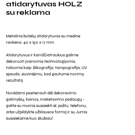
atidarytuvas HOLZ
su reklama
Metalinis butelių atidarytuvas su medine
rankena. 40 x 150 x 17 mm
Atidarytuvus ir kamščiatraukius galime
dekoruoti įvairiomis technologijomis,
tokiomis kaip: šilkografija, tampografija, UV
spauda, siuvinėjimu, kad gautume norimą
rezultatą
Norėdami pasiteirauti dėl dekoravimo
galimybių, kainos, maketavimo paslaugų -
galite su mumis susisiekti el. paštu, telefonu,
arba užpildykte užklausos formą ir su Jumis
susisieksime kuo skubiau!