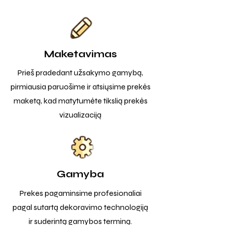
Maketavimas
Prieš pradedant užsakymo gamybą,
pirmiausia paruošime ir atsiųsime prekės
maketą, kad matytumėte tikslią prekės
vizualizaciją
Gamyba
Prekes pagaminsime profesionaliai
pagal sutartą dekoravimo technologiją
ir suderintą gamybos terminą.