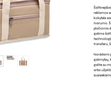
Šaltkrepšiai
reklamos sr
kokybės san
tvarumo. Ša
plačiomis 
galima šalt
technologij
transferu, š
Norėdami p
galimybių,
galite su mu
arba užpild
susisieksim