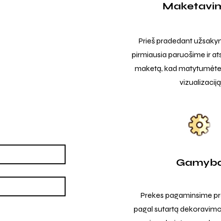
Maketavi
Prieš pradedant užsak
pirmiausia paruošime ir at
maketą, kad matytumėte t
vizualizaciją
Gamyb
Prekes pagaminsime pro
pagal sutartą dekoravimo