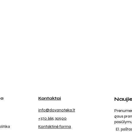
ja
Kontaktai
Nauji
info@dovanoteka.lt
Prenumeruo
gaus pran
+370 665 30500
pasiūlymu
litika
Kontaktinė forma
El. pašta