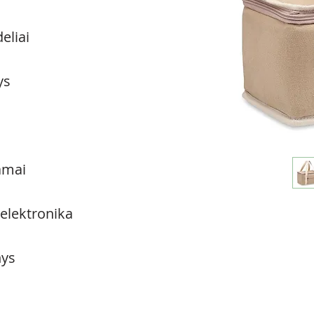
eliai
ys
amai
 elektronika
ys