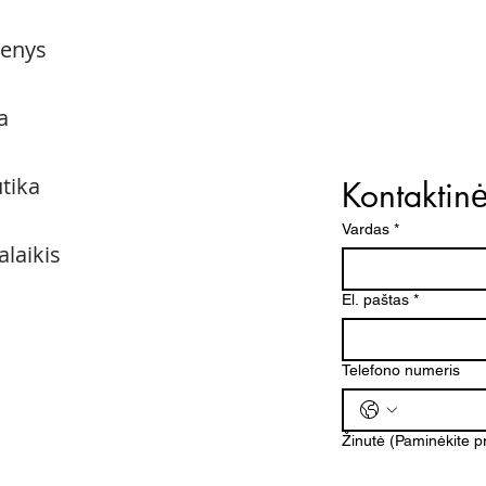
menys
a
utika
Kontaktin
Vardas
*
alaikis
El. paštas
*
Telefono numeris
Žinutė (Paminėkite 