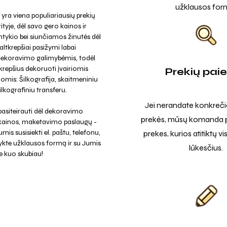
užklausos for
 yra viena populiariausių prekių
ityje, dėl savo gero kainos ir
tykio bei siunčiamos žinutės dėl
ltkrepšiai pasižymi labai
dekoravimo galimybėmis, todėl
krepšius dekoruoti įvairiomis
Prekių pai
omis: Šilkografija, skaitmeniniu
ilkografiniu transferu.
Jei nerandate konkreči
asiteirauti dėl dekoravimo
prekės, mūsų komanda p
 kainos, maketavimo paslaugų -
mis susisiekti el. paštu, telefonu,
prekes, kurios atitiktų v
ykte užklausos formą ir su Jumis
lūkesčius.
e kuo skubiau!