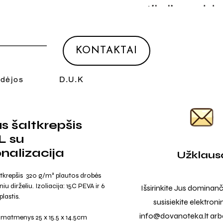
KONTAKTAI
Idėjos
D.U.K
s šaltkrepšis
L su
nalizacija
Užklaus
ltkrepšis 320 g/m² plautos drobės
iu dirželiu. Izoliacija: 15C PEVA ir 6
Išsirinkite Jus dominanč
lastis.
susisiekite elektroni
info@dovanoteka.lt
arba
 matmenys 25 x 15.5 x 14.5cm