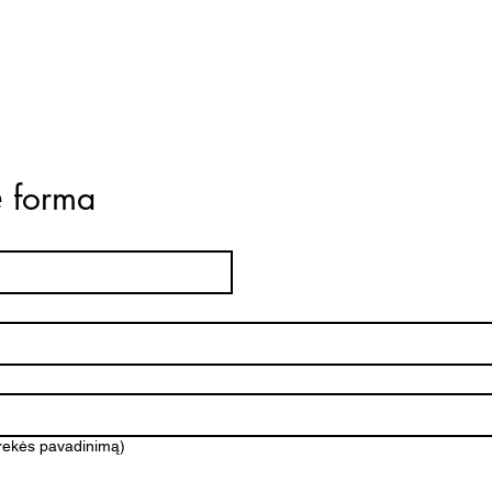
ė forma
prekės pavadinimą)