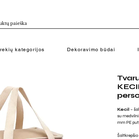
rekių kategorijos
Dekoravimo būdai
Tvaru
KECI
perso
Kecil
– ša
su medvilnin
mm PE putp
Šaltkrepšio