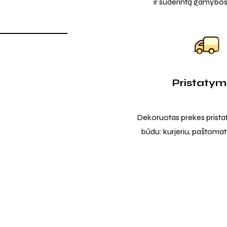
ir suderintą gamybos
Pristaty
Dekoruotas prekes prista
būdu: kurjeriu, paštomatu