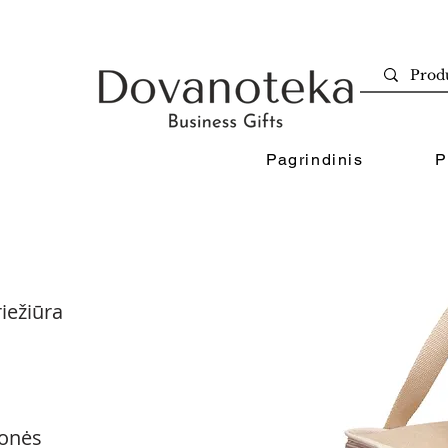
Pagrindinis
P
iežiūra
onės