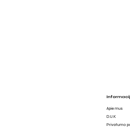
Informaci
Apie mus
D.U.K
Privatumo po