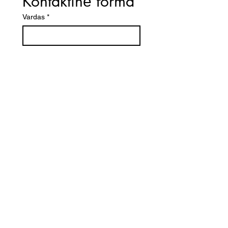
Kontaktinė forma
Vardas
*
El. paštas
*
Telefono numeris
Žinutė (Paminėkite prekės
pavadinimą)
SIŲSTI