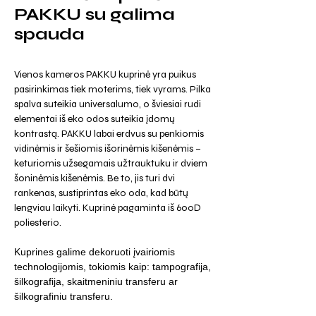
PAKKU su galima
spauda
Vienos kameros PAKKU kuprinė yra puikus
pasirinkimas tiek moterims, tiek vyrams. Pilka
spalva suteikia universalumo, o šviesiai rudi
elementai iš eko odos suteikia įdomų
kontrastą. PAKKU labai erdvus su penkiomis
vidinėmis ir šešiomis išorinėmis kišenėmis –
keturiomis užsegamais užtrauktuku ir dviem
šoninėmis kišenėmis. Be to, jis turi dvi
rankenas, sustiprintas eko oda, kad būtų
lengviau laikyti. Kuprinė pagaminta iš 600D
poliesterio.
Kuprines galime dekoruoti įvairiomis
technologijomis, tokiomis kaip: tampografija,
šilkografija, skaitmeniniu transferu ar
šilkografiniu transferu.