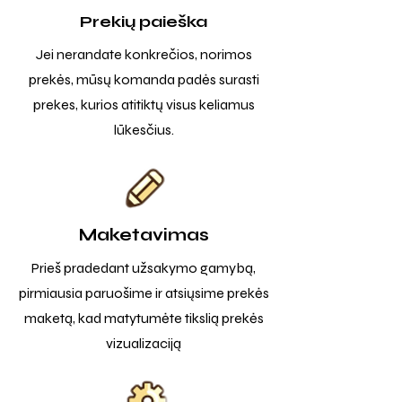
Prekių paieška
Jei nerandate konkrečios, norimos
prekės, mūsų komanda padės surasti
prekes, kurios atitiktų visus keliamus
lūkesčius.
Maketavimas
Prieš pradedant užsakymo gamybą,
pirmiausia paruošime ir atsiųsime prekės
maketą, kad matytumėte tikslią prekės
vizualizaciją