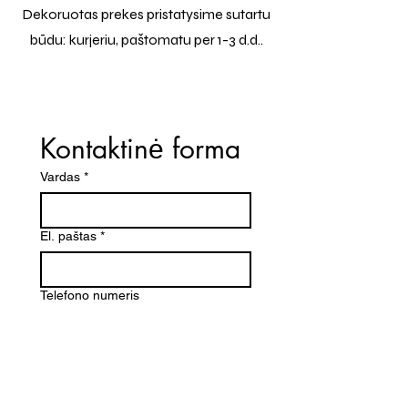
Dekoruotas prekes pristatysime sutartu
būdu: kurjeriu, paštomatu per 1-3 d.d..
Kontaktinė forma
Vardas
*
El. paštas
*
Telefono numeris
Žinutė (Paminėkite prekės
pavadinimą)