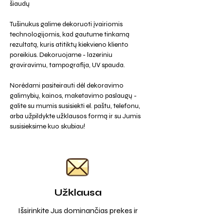
šiaudų
Tušinukus galime dekoruoti įvairiomis
technologijomis, kad gautume tinkamą
rezultatą, kuris atitiktų kiekvieno kliento
poreikius. Dekoruojame - lazeriniu
graviravimu, tampografija, UV spauda.
Norėdami pasiteirauti dėl dekoravimo
galimybių, kainos, maketavimo paslaugų -
galite su mumis susisiekti el. paštu, telefonu,
arba užpildykte užklausos formą ir su Jumis
susisieksime kuo skubiau!
Užklausa
Išsirinkite Jus dominančias prekes ir