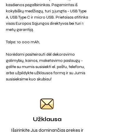
kasdienos pagalbininkas. Pagamintas iš
kokybiškų medžiagų, turi 3 jungtis - USB Type
A, USB Type C ir micro USB. Prietaisas atitinka
visas Europos Sąjungos direktyvas bei turi 1
metų garantiją.
Talpa: 10 000 mAh,
Norėdami pasiteirauti dėl dekoravimo
galimybių, kainos, maketavimo paslaugų -
galite su mumis susisiekti el. paštu, telefonu,
arba užpildykte užklausos formą ir su Jumis
susisieksime kuo skubiau!
Užklausa
Išsirinkite Jus dominančias prekes ir