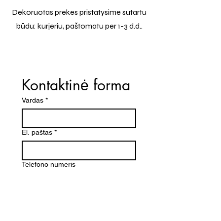
Dekoruotas prekes pristatysime sutartu
būdu: kurjeriu, paštomatu per 1-3 d.d..
Kontaktinė forma
Vardas
*
El. paštas
*
Telefono numeris
Žinutė (Paminėkite prekės
pavadinimą)