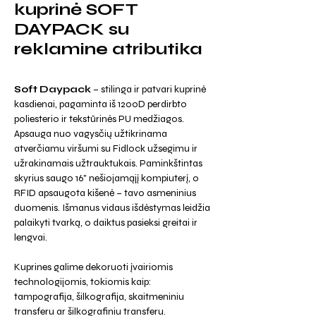
kuprinė SOFT
DAYPACK su
reklamine atributika
Soft Daypack
– stilinga ir patvari kuprinė
kasdienai, pagaminta iš 1200D perdirbto
poliesterio ir tekstūrinės PU medžiagos.
Apsauga nuo vagysčių užtikrinama
atverčiamu viršumi su Fidlock užsegimu ir
užrakinamais užtrauktukais. Paminkštintas
skyrius saugo 16" nešiojamąjį kompiuterį, o
RFID apsaugota kišenė – tavo asmeninius
duomenis. Išmanus vidaus išdėstymas leidžia
palaikyti tvarką, o daiktus pasieksi greitai ir
lengvai.
Kuprines galime dekoruoti įvairiomis
technologijomis, tokiomis kaip:
tampografija, šilkografija, skaitmeniniu
transferu ar šilkografiniu transferu.