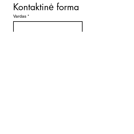
Kontaktinė forma
Vardas
*
El. paštas
*
Telefono numeris
Žinutė (Paminėkite prekės
pavadinimą)
SIŲSTI