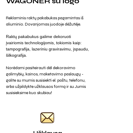
WAGONER su logo
Reklaminis raktų pakabukas pagamintas iš
aliuminio. Dovanjomas juodoje dėžutėje.
Raktų pakabukus galime dekoruoti
įvairiomis technologijomis, tokiomis kaip:
tampografija, lazeriniu graviravimu, įspaudu,
šilkografija.
Norėdami pasiteirauti dėl dekoravimo
galimybių, kainos, maketavimo paslaugų -
galite su mumis susisiekti el. paštu, telefonu,
arba užpildykte užklausos formą ir su Jumis
susisieksime kuo skubiau!