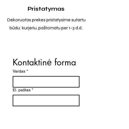
Pristatymas
Dekoruotas prekes pristatysime sutartu
būdu: kurjeriu, paštomatu per 1-3 d.d..
Kontaktinė forma
Vardas
*
El. paštas
*
Telefono numeris
Žinutė (Paminėkite prekės