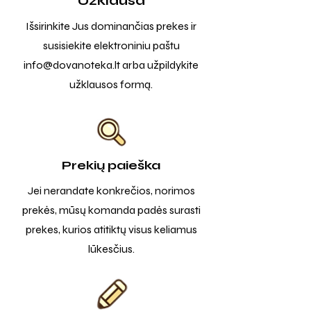
Užklausa
Išsirinkite Jus dominančias prekes ir
susisiekite elektroniniu paštu
info@dovanoteka.lt
arba užpildykite
užklausos formą.
Prekių paieška
Jei nerandate konkrečios, norimos
prekės, mūsų komanda padės surasti
prekes, kurios atitiktų visus keliamus
lūkesčius.