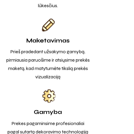
lūkesčius.
Maketavimas
Prieš pradedant užsakymo gamybą,
pirmiausia paruošime ir atsiųsime prekės
maketą, kad matytumėte tikslią prekės
vizualizaciją
Gamyba
Prekes pagaminsime profesionaliai
pagal sutartą dekoravimo technologiją