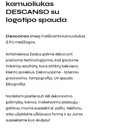
kamuoliukas
DESCANSO su
logotipo spauda
Descanso
stresą malšinantis kamuoliukas
iš PU medžiagos.
Antistresinius žaislus galime dekoruoti
įvairiomis technologijomis, kad gautume
tinkamą rezultatą, kuris atitiktų kiekvieno
kliento poreikius. Dekoruojame - lazeriniu
graviravimu, tampografija, UV spauda,
šilkografija.
Norėdami pasiteirauti dėl dekoravimo
galimybių, kainos, maketavimo paslaugų -
galite su mumis susisiekti el. paštu, telefonu,
arba užpildykte užklausos formą ir su Jumis
susisieksime kuo skubiau!