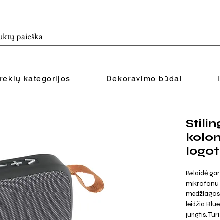
rekių kategorijos
Dekoravimo būdai
Stili
kolo
logot
Belaidė gar
mikrofonu p
medžiagos 
leidžia Blu
jungtis. Tur