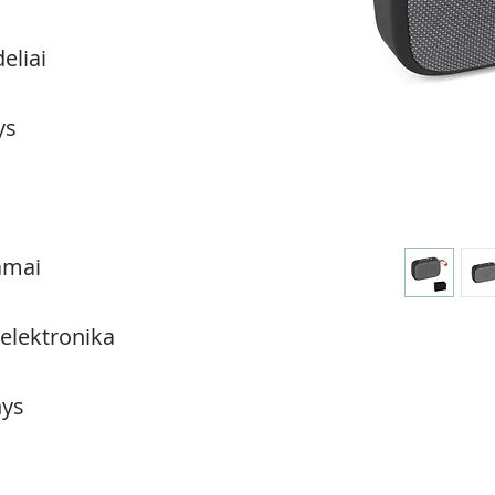
eliai
ys
amai
 elektronika
ys