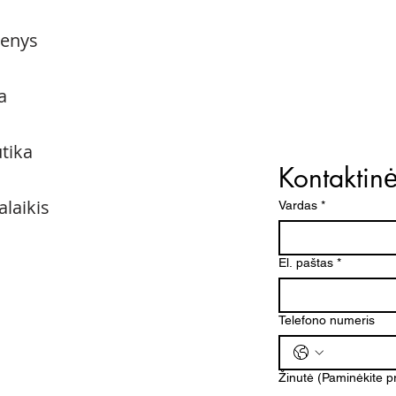
menys
a
utika
Kontaktin
alaikis
Vardas
*
El. paštas
*
Telefono numeris
Žinutė (Paminėkite 