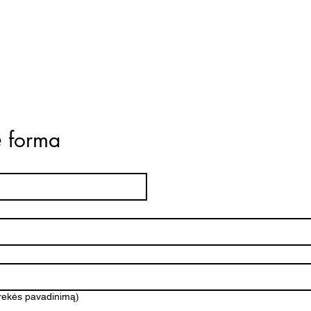
ė forma
prekės pavadinimą)