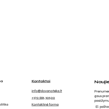
ja
Kontaktai
Nauji
info@dovanoteka.lt
Prenumeruo
gaus pran
+370 665 30500
pasiūlymu
litika
Kontaktinė forma
El. pašta