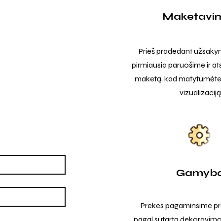
Maketavi
Prieš pradedant užsak
pirmiausia paruošime ir at
maketą, kad matytumėte t
vizualizaciją
Gamyb
Prekes pagaminsime pro
pagal sutartą dekoravimo