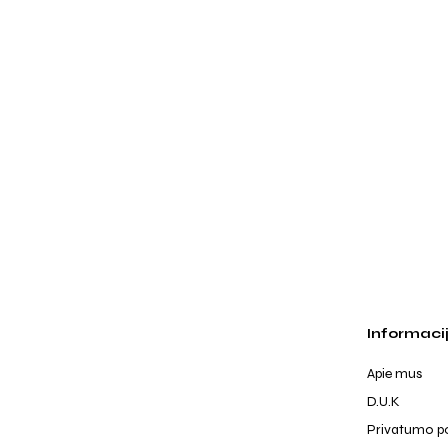
Informaci
Apie mus
D.U.K
Privatumo po