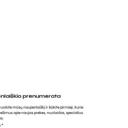
enlaiškio prenumerata
kite mūsų naujienlaiškį ir būkite pirmieji, kurie
ešimus apie naujas prekes, nuolaidas, specialius
s.
s