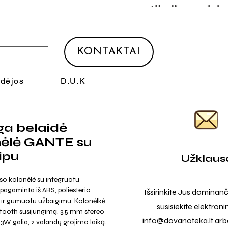
KONTAKTAI
Idėjos
D.U.K
nga belaidė
nėlė GANTE su
ipu
Užklaus
so kolonėlė su integruotu
agaminta iš ABS, poliesterio
Išsirinkite Jus dominanč
ir gumuotu užbaigimu. Kolonėlkė
susisiekite elektroni
etooth susijungimą, 3.5 mm stereo
info@dovanoteka.lt
arba
i 3W galia, 2 valandų grojimo laiką.