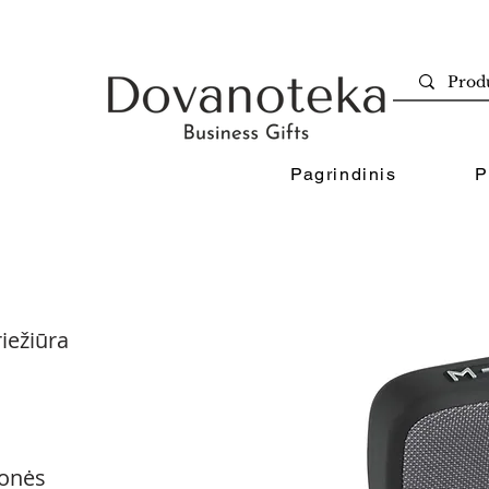
Pagrindinis
P
iežiūra
onės