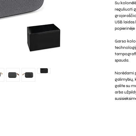
Su kolonėlė
reguliuoti g
grojarašči
USB laidas
popierinėje
Garso kolon
technologij
tampografij
spauda.
Norėdami p
galimybių,
galite su mu
arba užpild
susisieksim