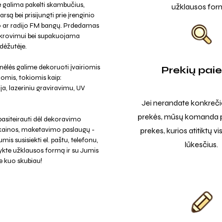
 galima pakelti skambučius,
užklausos for
arsą bei prisijungti prie įrenginio
o ar radijo FM bangų. Prdedamas
 krovimui bei supakuojama
 dėžutėje.
ėlės galime dekoruoti įvairiomis
Prekių pai
omis, tokiomis kaip:
a, lazeriniu graviravimu, UV
Jei nerandate konkreči
prekės, mūsų komanda p
asiteirauti dėl dekoravimo
 kainos, maketavimo paslaugų -
prekes, kurios atitiktų v
mis susisiekti el. paštu, telefonu,
lūkesčius.
ykte užklausos formą ir su Jumis
e kuo skubiau!