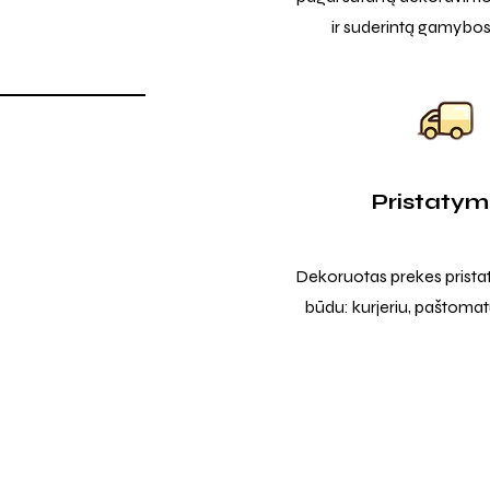
ir suderintą gamybos
Pristaty
Dekoruotas prekes prista
būdu: kurjeriu, paštomatu