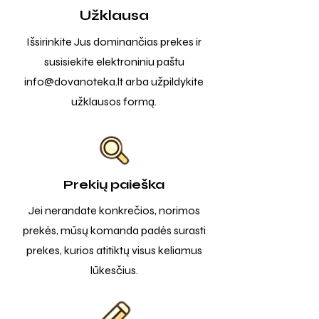
Užklausa
Išsirinkite Jus dominančias prekes ir
susisiekite elektroniniu paštu
info@dovanoteka.lt
arba užpildykite
užklausos formą.
Prekių paieška
Jei nerandate konkrečios, norimos
prekės, mūsų komanda padės surasti
prekes, kurios atitiktų visus keliamus
lūkesčius.