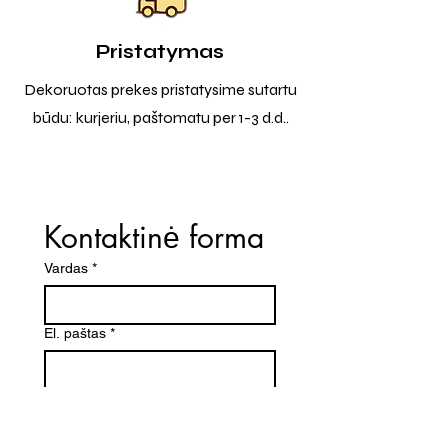
Pristatymas
Dekoruotas prekes pristatysime sutartu
būdu: kurjeriu, paštomatu per 1-3 d.d..
Kontaktinė forma
Vardas
*
El. paštas
*
Telefono numeris