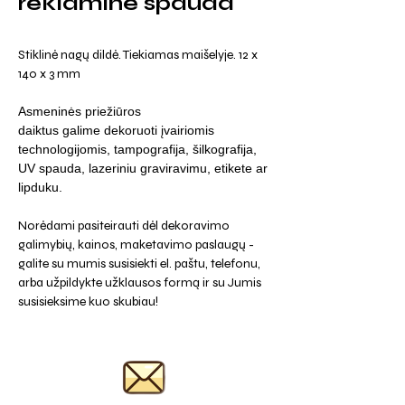
reklamine spauda
Stiklinė nagų dildė. Tiekiamas maišelyje. 12 x
140 x 3 mm
Asmeninės priežiūros
daiktus galime dekoruoti įvairiomis
technologijomis, tampografija, šilkografija,
UV spauda, lazeriniu graviravimu, etikete ar
lipduku.
Norėdami pasiteirauti dėl dekoravimo
galimybių, kainos, maketavimo paslaugų -
galite su mumis susisiekti el. paštu, telefonu,
arba užpildykte užklausos formą ir su Jumis
susisieksime kuo skubiau!