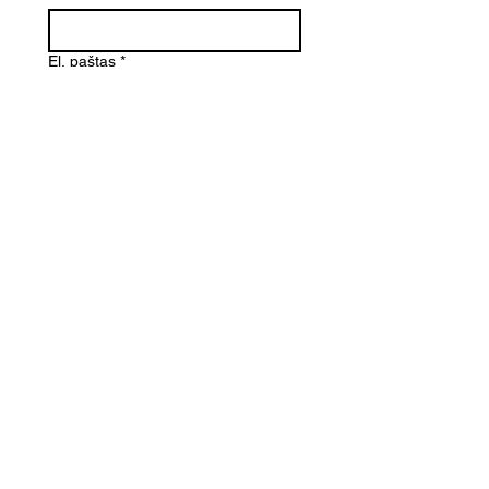
El. paštas
*
Telefono numeris
Žinutė (Paminėkite prekės
pavadinimą)
SIŲSTI
Kontaktai
Informacija