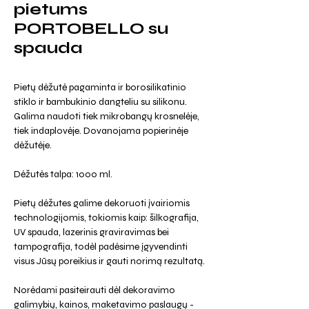
pietums
PORTOBELLO su
spauda
Pietų dėžutė pagaminta ir borosilikatinio
stiklo ir bambukinio dangteliu su silikonu.
Galima naudoti tiek mikrobangų krosnelėje,
tiek indaplovėje. Dovanojama popierinėje
dėžutėje.
Dėžutės talpa: 1000 ml.
Pietų dėžutes galime dekoruoti įvairiomis
technologijomis, tokiomis kaip: šilkografija,
UV spauda, lazerinis graviravimas bei
tampografija, todėl padėsime įgyvendinti
visus Jūsų poreikius ir gauti norimą rezultatą.
Norėdami pasiteirauti dėl dekoravimo
galimybių, kainos, maketavimo paslaugų -