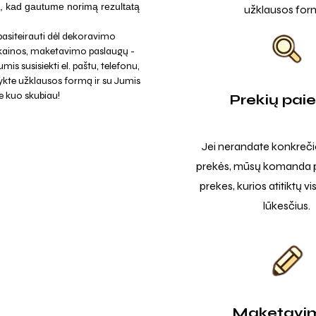
u, kad gautume norimą rezultatą
užklausos for
asiteirauti dėl dekoravimo
 kainos, maketavimo paslaugų -
mis susisiekti el. paštu, telefonu,
ykte užklausos formą ir su Jumis
e kuo skubiau!
Prekių pai
Jei nerandate konkreči
prekės, mūsų komanda p
prekes, kurios atitiktų v
lūkesčius.
Maketavi