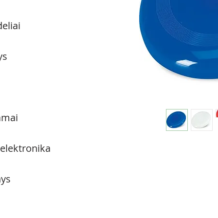
eliai
ys
amai
 elektronika
ys