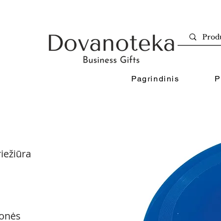
Pagrindinis
P
iežiūra
onės