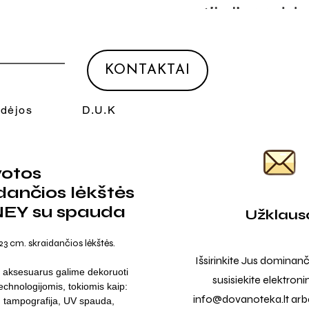
KONTAKTAI
Idėjos
D.U.K
votos
dančios lėkštės
EY su spauda
Užklaus
23 cm. skraidančios lėkštės.
Išsirinkite Jus dominanč
 aksesuarus galime dekoruoti
susisiekite elektroni
technologijomis, tokiomis kaip:
info@dovanoteka.lt
arba
a, tampografija, UV spauda,