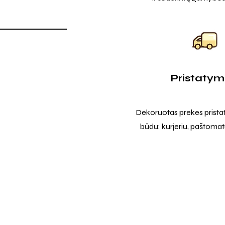
Pristaty
Dekoruotas prekes prista
būdu: kurjeriu, paštomatu