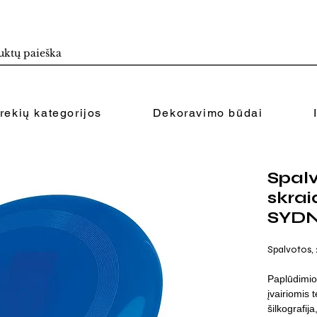
rekių kategorijos
Dekoravimo būdai
Spal
skrai
SYDN
Spalvotos, 
Paplūdimio
įvairiomis 
šilkografij