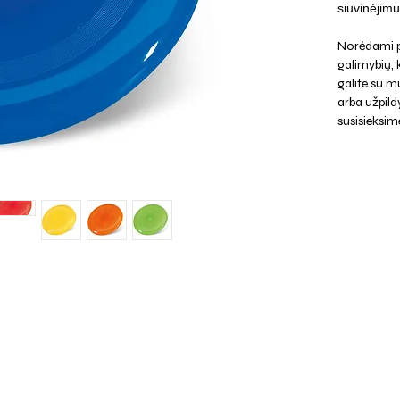
siuvinėjim
Norėdami p
galimybių,
galite su mu
arba užpild
susisieksim