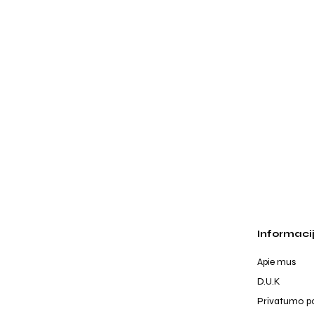
Informaci
Apie mus
D.U.K
Privatumo po