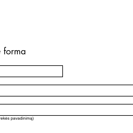
ė forma
prekės pavadinimą)