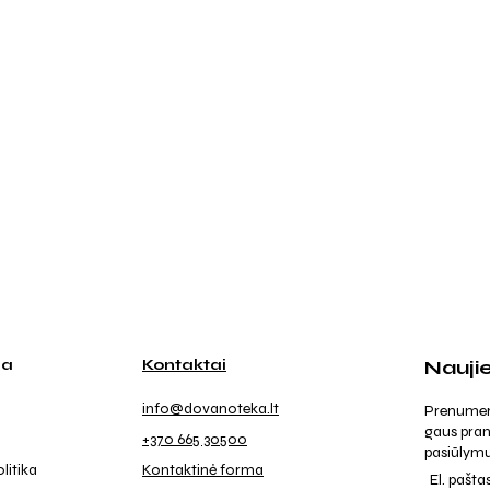
ja
Kontaktai
Nauji
info@dovanoteka.lt
Prenumeruo
gaus pran
+370 665 30500
pasiūlymu
litika
Kontaktinė forma
El. pašta