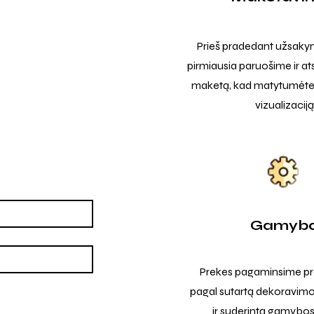
Prieš pradedant užsak
pirmiausia paruošime ir at
maketą, kad matytumėte t
vizualizaciją
Gamyb
Prekes pagaminsime pro
pagal sutartą dekoravimo
ir suderintą gamybos