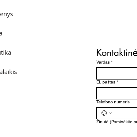
menys
a
Kontaktin
utika
Vardas
*
alaikis
El. paštas
*
Telefono numeris
Žinutė (Paminėkite 