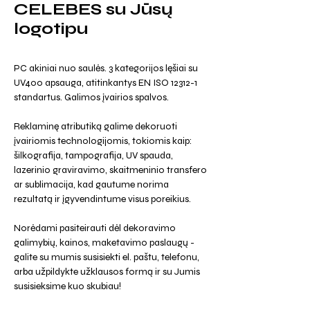
CELEBES su Jūsų
logotipu
PC akiniai nuo saulės. 3 kategorijos lęšiai su
UV400 apsauga, atitinkantys EN ISO 12312-1
standartus. Galimos įvairios spalvos.
Reklaminę atributiką galime dekoruoti
įvairiomis technologijomis, tokiomis kaip:
šilkografija, tampografija, UV spauda,
lazerinio graviravimo, skaitmeninio transfero
ar sublimacija, kad gautume norima
rezultatą ir įgyvendintume visus poreikius.
Norėdami pasiteirauti dėl dekoravimo
galimybių, kainos, maketavimo paslaugų -
galite su mumis susisiekti el. paštu, telefonu,
arba užpildykte užklausos formą ir su Jumis
susisieksime kuo skubiau!