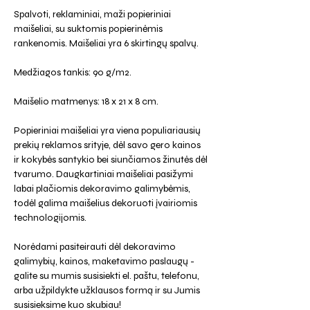
Spalvoti, reklaminiai, maži popieriniai
maišeliai, su suktomis popierinėmis
rankenomis. Maišeliai yra 6 skirtingų spalvų.
Medžiagos tankis: 90 g/m2.
Maišelio matmenys: 18 x 21 x 8 cm.
Popieriniai maišeliai yra viena populiariausių
prekių reklamos srityje, dėl savo gero kainos
ir kokybės santykio bei siunčiamos žinutės dėl
tvarumo. Daugkartiniai maišeliai pasižymi
labai plačiomis dekoravimo galimybėmis,
todėl galima maišelius dekoruoti įvairiomis
technologijomis.
Norėdami pasiteirauti dėl dekoravimo
galimybių, kainos, maketavimo paslaugų -
galite su mumis susisiekti el. paštu, telefonu,
arba užpildykte užklausos formą ir su Jumis
susisieksime kuo skubiau!