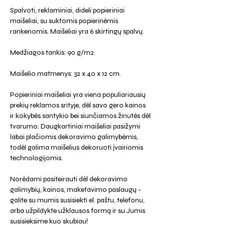
Spalvoti, reklaminiai, dideli popieriniai
maišeliai, su suktomis popierinėmis
rankenomis. Maišeliai yra 6 skirtingų spalvų.
Medžiagos tankis: 90 g/m2.
Maišelio matmenys: 32 x 40 x 12 cm.
Popieriniai maišeliai yra viena populiariausių
prekių reklamos srityje, dėl savo gero kainos
ir kokybės santykio bei siunčiamos žinutės dėl
tvarumo. Daugkartiniai maišeliai pasižymi
labai plačiomis dekoravimo galimybėmis,
todėl galima maišelius dekoruoti įvairiomis
technologijomis.
Norėdami pasiteirauti dėl dekoravimo
galimybių, kainos, maketavimo paslaugų -
galite su mumis susisiekti el. paštu, telefonu,
arba užpildykte užklausos formą ir su Jumis
susisieksime kuo skubiau!