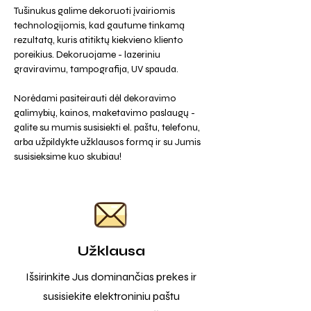
Tušinukus galime dekoruoti įvairiomis
technologijomis, kad gautume tinkamą
rezultatą, kuris atitiktų kiekvieno kliento
poreikius. Dekoruojame - lazeriniu
graviravimu, tampografija, UV spauda.
Norėdami pasiteirauti dėl dekoravimo
galimybių, kainos, maketavimo paslaugų -
galite su mumis susisiekti el. paštu, telefonu,
arba užpildykte užklausos formą ir su Jumis
susisieksime kuo skubiau!
Užklausa
Išsirinkite Jus dominančias prekes ir
susisiekite elektroniniu paštu