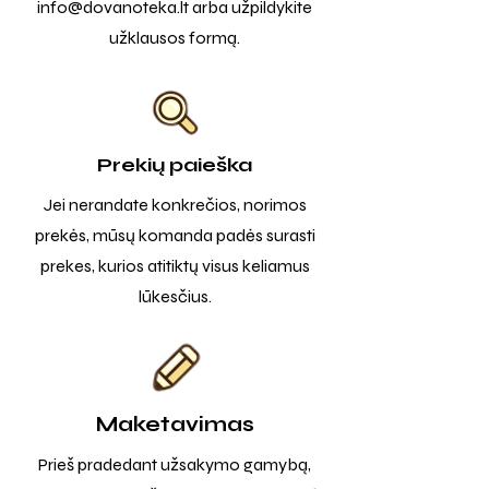
info@dovanoteka.lt
arba užpildykite
užklausos formą.
Prekių paieška
Jei nerandate konkrečios, norimos
prekės, mūsų komanda padės surasti
prekes, kurios atitiktų visus keliamus
lūkesčius.
Maketavimas
Prieš pradedant užsakymo gamybą,