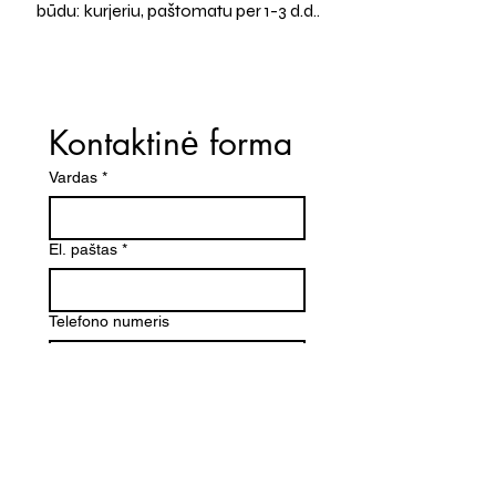
būdu: kurjeriu, paštomatu per 1-3 d.d..
Kontaktinė forma
Vardas
*
El. paštas
*
Telefono numeris
Žinutė (Paminėkite prekės
pavadinimą)