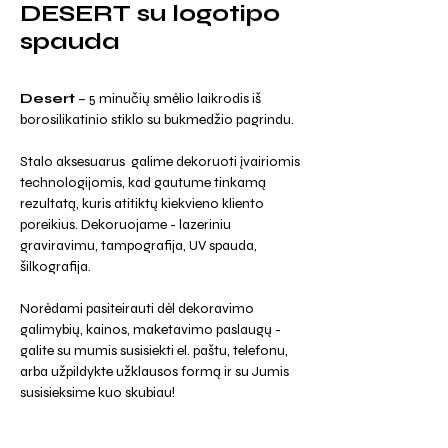
DESERT su logotipo
spauda
Desert
– 5 minučių smėlio laikrodis iš
borosilikatinio stiklo su bukmedžio pagrindu.
Stalo aksesuarus galime dekoruoti įvairiomis
technologijomis, kad gautume tinkamą
rezultatą, kuris atitiktų kiekvieno kliento
poreikius. Dekoruojame - lazeriniu
graviravimu, tampografija, UV spauda,
šilkografija.
Norėdami pasiteirauti dėl dekoravimo
galimybių, kainos, maketavimo paslaugų -
galite su mumis susisiekti el. paštu, telefonu,
arba užpildykte užklausos formą ir su Jumis
susisieksime kuo skubiau!