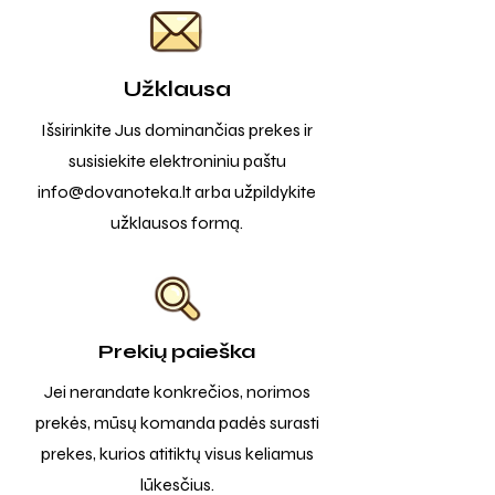
Užklausa
Išsirinkite Jus dominančias prekes ir
susisiekite elektroniniu paštu
info@dovanoteka.lt
arba užpildykite
užklausos formą.
Prekių paieška
Jei nerandate konkrečios, norimos
prekės, mūsų komanda padės surasti
prekes, kurios atitiktų visus keliamus
lūkesčius.