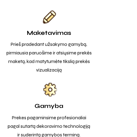
Maketavimas
Prieš pradedant užsakymo gamybą,
pirmiausia paruošime ir atsiųsime prekės
maketą, kad matytumėte tikslią prekės
vizualizaciją
Gamyba
Prekes pagaminsime profesionaliai
pagal sutartą dekoravimo technologiją
ir suderintą gamybos terminą.