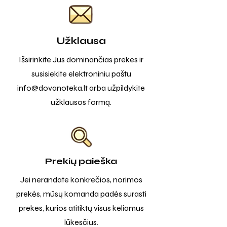
Užklausa
Išsirinkite Jus dominančias prekes ir
susisiekite elektroniniu paštu
info@dovanoteka.lt
arba užpildykite
užklausos formą.
Prekių paieška
Jei nerandate konkrečios, norimos
prekės, mūsų komanda padės surasti
prekes, kurios atitiktų visus keliamus
lūkesčius.