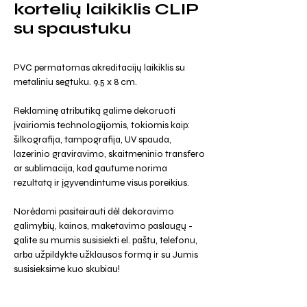
kortelių laikiklis CLIP
su spaustuku
PVC permatomas akreditacijų laikiklis su
metaliniu segtuku. 9.5 x 8 cm.
Reklaminę atributiką galime dekoruoti
įvairiomis technologijomis, tokiomis kaip:
šilkografija, tampografija, UV spauda,
lazerinio graviravimo, skaitmeninio transfero
ar sublimacija, kad gautume norima
rezultatą ir įgyvendintume visus poreikius.
Norėdami pasiteirauti dėl dekoravimo
galimybių, kainos, maketavimo paslaugų -
galite su mumis susisiekti el. paštu, telefonu,
arba užpildykte užklausos formą ir su Jumis
susisieksime kuo skubiau!