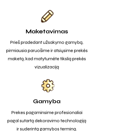
Maketavimas
Prieš pradedant užsakymo gamybą,
pirmiausia paruošime ir atsiųsime prekės
maketą, kad matytumėte tikslią prekės
vizualizaciją
Gamyba
Prekes pagaminsime profesionaliai
pagal sutartą dekoravimo technologiją
ir suderintą gamybos terminą.