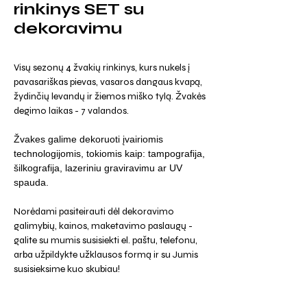
rinkinys SET su
dekoravimu
Visų sezonų 4 žvakių rinkinys, kurs nukels į
pavasariškas pievas, vasaros dangaus kvapą,
žydinčių levandų ir žiemos miško tylą. Žvakės
degimo laikas - 7 valandos.
Žvakes galime dekoruoti įvairiomis
technologijomis, tokiomis kaip: tampografija,
šilkografija, lazeriniu graviravimu ar UV
spauda.
Norėdami pasiteirauti dėl dekoravimo
galimybių, kainos, maketavimo paslaugų -
galite su mumis susisiekti el. paštu, telefonu,
arba užpildykte užklausos formą ir su Jumis
susisieksime kuo skubiau!