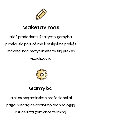
Maketavimas
Prieš pradedant užsakymo gamybą,
pirmiausia paruošime ir atsiųsime prekės
maketą, kad matytumėte tikslią prekės
vizualizaciją
Gamyba
Prekes pagaminsime profesionaliai
pagal sutartą dekoravimo technologiją
ir suderintą gamybos terminą.