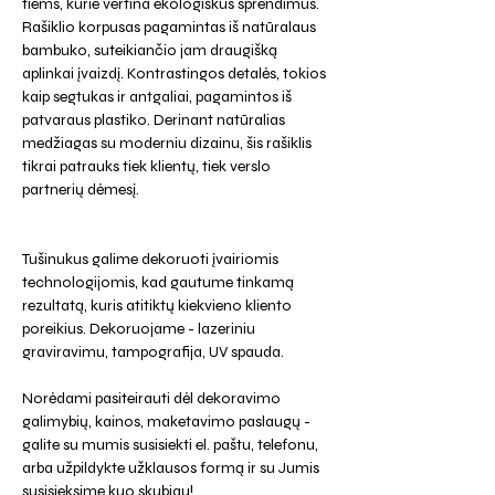
tiems, kurie vertina ekologiškus sprendimus.
Rašiklio korpusas pagamintas iš natūralaus
bambuko, suteikiančio jam draugišką
aplinkai įvaizdį. Kontrastingos detalės, tokios
kaip segtukas ir antgaliai, pagamintos iš
patvaraus plastiko. Derinant natūralias
medžiagas su moderniu dizainu, šis rašiklis
tikrai patrauks tiek klientų, tiek verslo
partnerių dėmesį.
Tušinukus galime dekoruoti įvairiomis
technologijomis, kad gautume tinkamą
rezultatą, kuris atitiktų kiekvieno kliento
poreikius. Dekoruojame - lazeriniu
graviravimu, tampografija, UV spauda.
Norėdami pasiteirauti dėl dekoravimo
galimybių, kainos, maketavimo paslaugų -
galite su mumis susisiekti el. paštu, telefonu,
arba užpildykte užklausos formą ir su Jumis
susisieksime kuo skubiau!