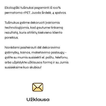
Ekologiški tušinukai pagaminti iš 100%
permatomo rPET. Juoda širdelė, 4 spalvos.
Tušinukus galime dekoruoti įvairiomis
technologijomis, kad gautume tinkamą
rezultatą, kuris atitiktų kiekvieno kliento
poreikius.
Norėdami pasiteirauti dėl dekoravimo
galimybių, kainos, maketavimo paslaugų -
galite su mumis susisiekti el. paštu, telefonu,
arba užpildykte užklausos formą ir su Jumis
susisieksime kuo skubiau!
Užklausa