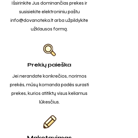
Išsirinkite Jus dominančias prekes ir
susisiekite elektroniniu paštu
info@dovanoteka.lt
arba užpildykite
užklausos formą.
Prekių paieška
Jei nerandate konkrečios, norimos
prekės, mūsų komanda padės surasti
prekes, kurios atitiktų visus keliamus
lūkesčius.
Maketavimas