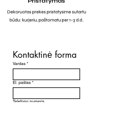
Pristatymas
Dekoruotas prekes pristatysime sutartu
būdu: kurjeriu, paštomatu per 1-3 d.d..
Kontaktinė forma
Vardas
*
El. paštas
*
Telefono numeris
Žinutė (Paminėkite prekės
pavadinimą)