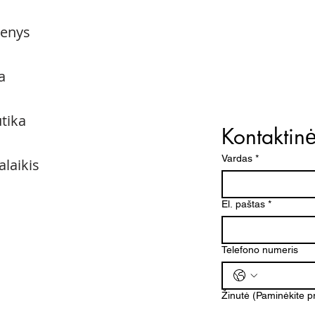
menys
a
utika
Kontaktin
Vardas
*
alaikis
El. paštas
*
Telefono numeris
Žinutė (Paminėkite 