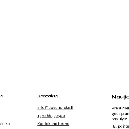
ja
Kontaktai
Nauji
info@dovanoteka.lt
Prenumeruo
gaus pran
+370 665 30500
pasiūlymu
litika
Kontaktinė forma
El. pašta