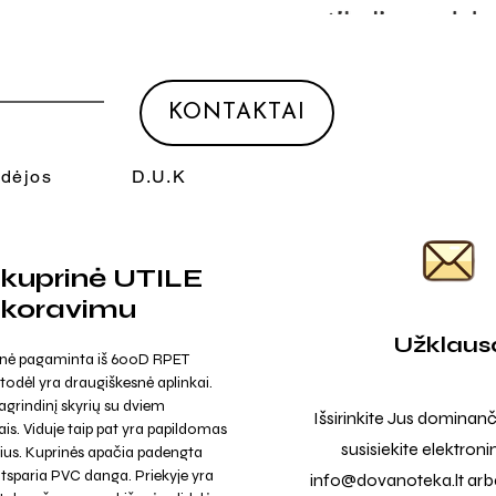
KONTAKTAI
Idėjos
D.U.K
kuprinė UTILE
ekoravimu
Užklaus
inė pagaminta iš 600D RPET
 todėl yra draugiškesnė aplinkai.
pagrindinį skyrių su dviem
Išsirinkite Jus dominanč
is. Viduje taip pat yra papildomas
susisiekite elektroni
rius. Kuprinės apačia padengta
tsparia PVC danga. Priekyje yra
info@dovanoteka.lt
arba