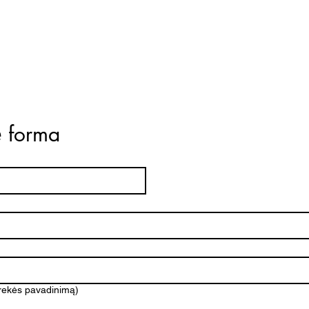
ė forma
prekės pavadinimą)