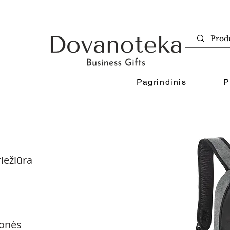
Pagrindinis
P
iežiūra
onės