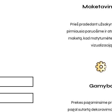
Maketavi
Prieš pradedant užsak
pirmiausia paruošime ir at
maketą, kad matytumėte t
vizualizaciją
Gamyb
Prekes pagaminsime pro
pagal sutartą dekoravimo