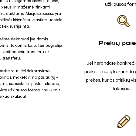
tuku užsegamos kišenės: didelė,
užklausos for
s pietūs, ir mažesnė, tinkanti
ms daiktams. Abiejose pusėse yra
nklinės kišenės su elastine juostele.
tiek sustiprinta.
lime dekoruoti įvairiomis
Prekių pai
omis, tokiomis kaip: tampografija,
a, skaitmeniniu transferu ar
u transferu.
Jei nerandate konkreči
asiteirauti dėl dekoravimo
prekės, mūsų komanda p
 kainos, maketavimo paslaugų -
prekes, kurios atitiktų v
mis susisiekti el. paštu, telefonu,
lūkesčius.
ykte užklausos formą ir su Jumis
e kuo skubiau!