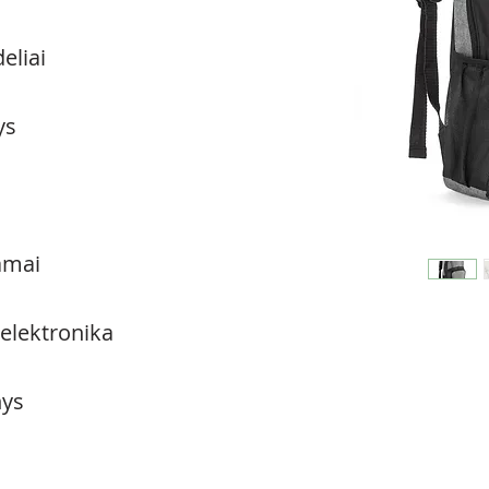
eliai
ys
amai
 elektronika
ys