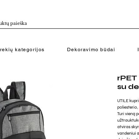
rekių kategorijos
Dekoravimo būdai
rPET 
su d
UTILE kupr
poliesterio,
Turi vieną 
užtrauktuka
atviras sky
vandeniui a