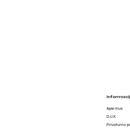
Informaci
Apie mus
D.U.K
Privatumo po