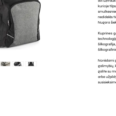
dvi užtrauk
kurioje tilp
smulkesnie
nedidelės ti
Nugara šiek 
Kuprines ga
technologij
šilkografij
šilkografini
Norėdami p
galimybių,
galite su mu
arba užpild
susisieksim