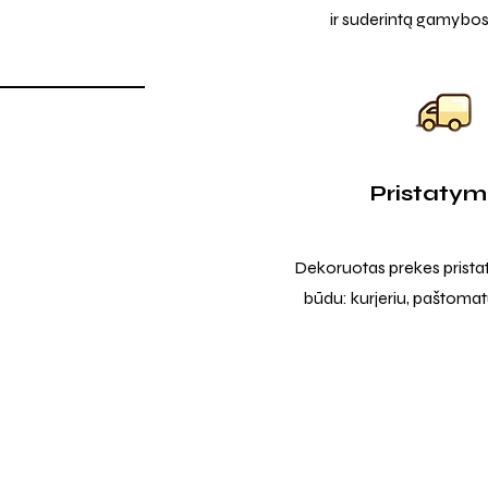
ir suderintą gamybos
Pristaty
Dekoruotas prekes prista
būdu: kurjeriu, paštomatu