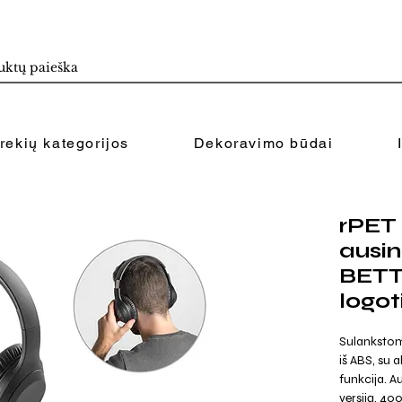
rekių kategorijos
Dekoravimo būdai
rPET 
ausin
BET
logot
Sulankstom
iš ABS, su
funkcija. A
versiją, 400