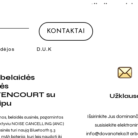
KONTAKTAI
Idėjos
D.U.K
belaidės
ės
TENCOURT su
Užklaus
ipu
Išsirinkite Jus dominanč
os, belaidės ausinės, pagamintos
 aktyviu NOISE CANCELLING (ANC)
susisiekite elektroni
usinės turi naują Bluetooth 5.3
info@dovanoteka.lt
arba
 mAh bateriją, kuri leis naudoti iki