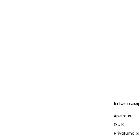
Informaci
Apie mus
D.U.K
Privatumo po