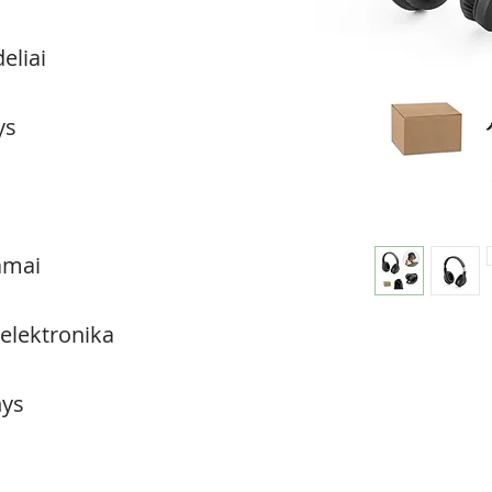
eliai
ys
amai
 elektronika
ys