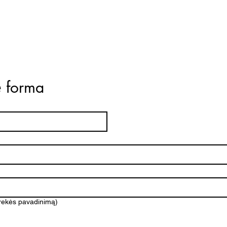
ė forma
prekės pavadinimą)