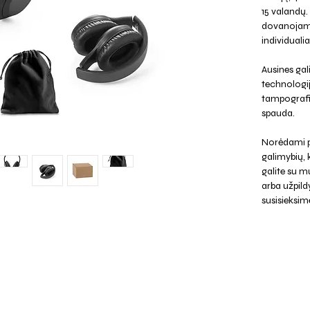
15 valandų.
dovanojama 
individualia
Ausines gal
technologij
tampografij
spauda.
Norėdami p
galimybių,
galite su mu
arba užpild
susisieksim