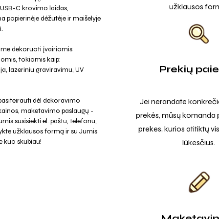
užklausos for
 USB-C krovimo laidas,
popierinėje dėžutėje ir maišelyje
i.
ime dekoruoti įvairiomis
omis, tokiomis kaip:
Prekių pai
a, lazeriniu graviravimu, UV
asiteirauti dėl dekoravimo
Jei nerandate konkreči
 kainos, maketavimo paslaugų -
prekės, mūsų komanda p
mis susisiekti el. paštu, telefonu,
prekes, kurios atitiktų v
ykte užklausos formą ir su Jumis
e kuo skubiau!
lūkesčius.
Maketavi