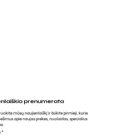
enlaiškio prenumerata
kite mūsų naujienlaiškį ir būkite pirmieji, kurie
ešimus apie naujas prekes, nuolaidas, specialius
s.
s