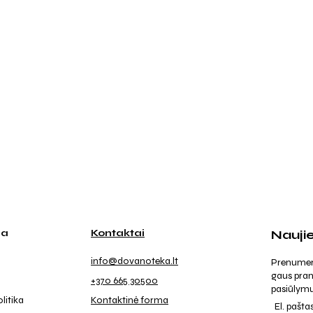
ja
Kontaktai
Nauji
info@dovanoteka.lt
Prenumeruo
gaus pran
+370 665 30500
pasiūlymu
litika
Kontaktinė forma
El. pašta