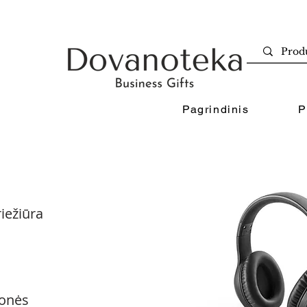
Pagrindinis
P
iežiūra
onės