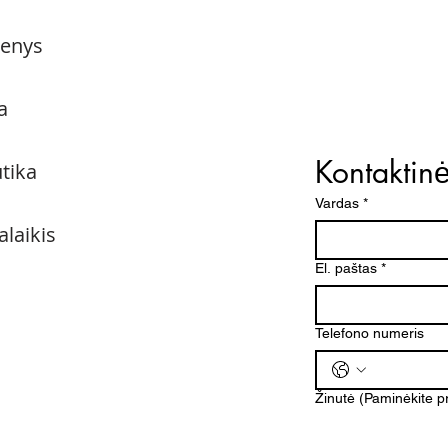
menys
a
Kontaktin
utika
Vardas
*
alaikis
El. paštas
*
Telefono numeris
Žinutė (Paminėkite 