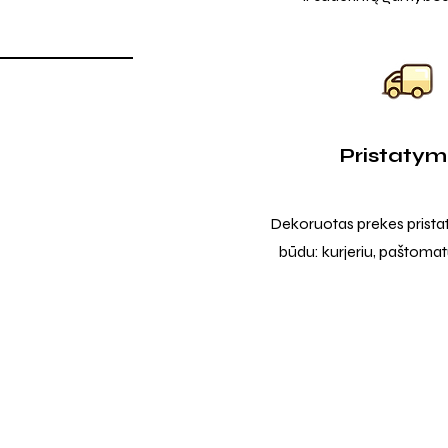
Pristaty
Dekoruotas prekes prista
būdu: kurjeriu, paštomatu