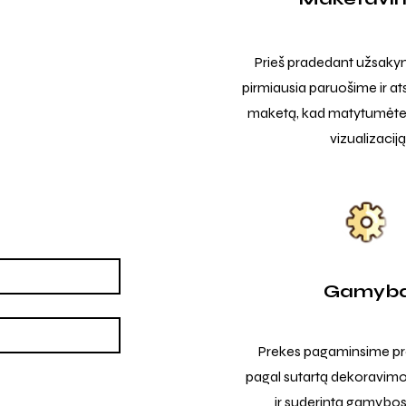
Prieš pradedant užsak
pirmiausia paruošime ir at
maketą, kad matytumėte t
vizualizaciją
Gamyb
Prekes pagaminsime pro
pagal sutartą dekoravimo
ir suderintą gamybos