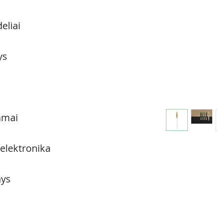
eliai
ys
amai
 elektronika
ys