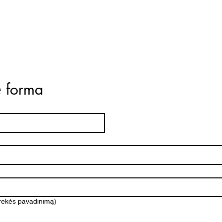
ė forma
prekės pavadinimą)