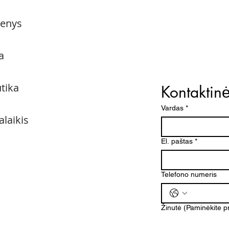
menys
a
utika
Kontaktin
Vardas
*
alaikis
El. paštas
*
Telefono numeris
Žinutė (Paminėkite 