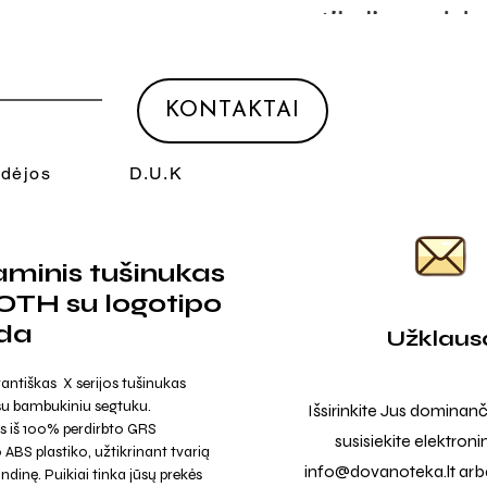
KONTAKTAI
Idėjos
D.U.K
minis tušinukas
TH su logotipo
da
Užklaus
antiškas X serijos tušinukas
su bambukiniu segtuku.
Išsirinkite Jus dominanč
 iš 100% perdirbto GRS
susisiekite elektroni
 ABS plastiko, užtikrinant tvarią
info@dovanoteka.lt
arba
ndinę. Puikiai tinka jūsų prekės