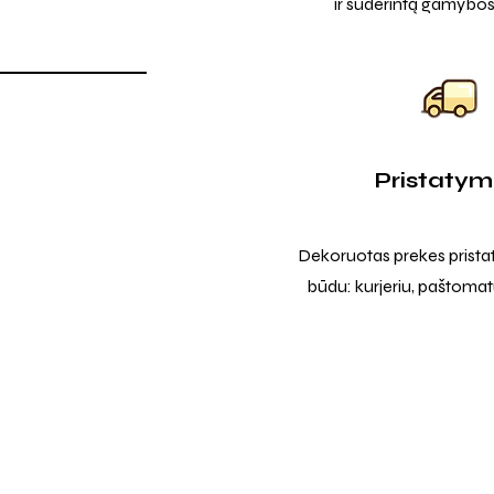
ir suderintą gamybos
Pristaty
Dekoruotas prekes prista
būdu: kurjeriu, paštomatu