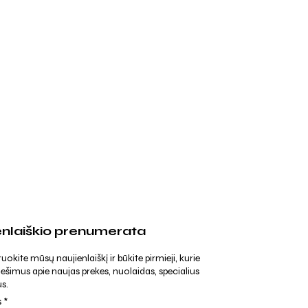
enlaiškio prenumerata
kite mūsų naujienlaiškį ir būkite pirmieji, kurie
ešimus apie naujas prekes, nuolaidas, specialius
s.
s