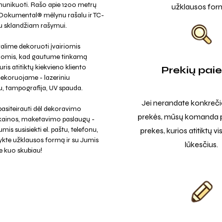
munikuoti. Rašo apie 1200 metrų
užklausos for
 Dokumental® mėlynu rašalu ir TC-
iu sklandžiam rašymui.
alime dekoruoti įvairiomis
jomis, kad gautume tinkamą
uris atitiktų kiekvieno kliento
Prekių pai
Dekoruojame - lazeriniu
, tampografija, UV spauda.
Jei nerandate konkreči
asiteirauti dėl dekoravimo
prekės, mūsų komanda p
 kainos, maketavimo paslaugų -
mis susisiekti el. paštu, telefonu,
prekes, kurios atitiktų v
ykte užklausos formą ir su Jumis
lūkesčius.
e kuo skubiau!