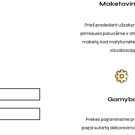
Maketavi
Prieš pradedant užsak
pirmiausia paruošime ir at
maketą, kad matytumėte t
vizualizaciją
Gamyb
Prekes pagaminsime pro
pagal sutartą dekoravimo