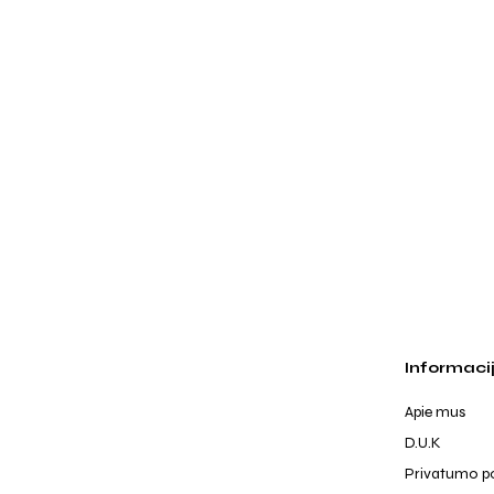
Informaci
Apie mus
D.U.K
Privatumo po