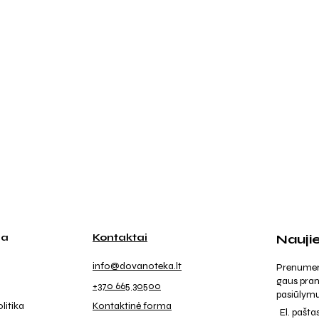
ja
Kontaktai
Nauji
info@dovanoteka.lt
Prenumeruo
gaus pran
+370 665 30500
pasiūlymu
litika
Kontaktinė forma
El. pašta