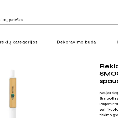
rekių kategorijos
Dekoravimo būdai
Rekla
SMOO
spau
Naujas eleg
Smooth
Pagamintas
sertifikuoto
tiekimo gra