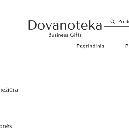
Pagrindinis
P
iežiūra
onės