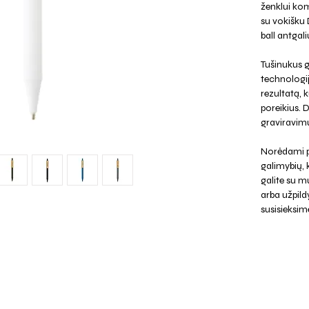
ženklui ko
su vokišku
ball antgal
Tušinukus g
technologi
rezultatą, k
poreikius. 
graviravimu
Norėdami p
galimybių,
galite su mu
arba užpild
susisieksim