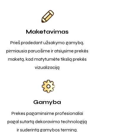
Maketavimas
Prieš pradedant užsakymo gamybą,
pirmiausia paruošime ir atsiųsime prekės
maketą, kad matytumėte tikslią prekės
vizualizaciją
Gamyba
Prekes pagaminsime profesionaliai
pagal sutartą dekoravimo technologiją
ir suderintą gamybos terminą.