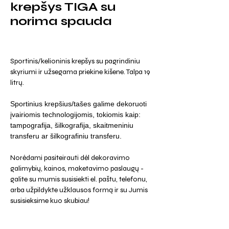
krepšys TIGA su
norima spauda
Sportinis/kelioninis krepšys su pagrindiniu
skyriumi ir užsegama priekine kišene. Talpa 19
litrų.
Sportinius krepšius/tašes galime dekoruoti
įvairiomis technologijomis, tokiomis kaip:
tampografija, šilkografija, skaitmeniniu
transferu ar šilkografiniu transferu.
Norėdami pasiteirauti dėl dekoravimo
galimybių, kainos, maketavimo paslaugų -
galite su mumis susisiekti el. paštu, telefonu,
arba užpildykte užklausos formą ir su Jumis
susisieksime kuo skubiau!