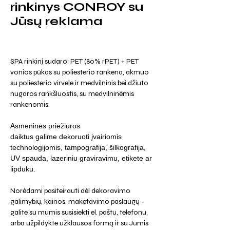
rinkinys CONROY su
Jūsų reklama
SPA rinkinį sudaro: PET (80% rPET) + PET
vonios pūkas su poliesterio rankena, akmuo
su poliesterio virvele ir medvilninis bei džiuto
nugaros rankšluostis, su medvilninėmis
rankenomis.
Asmeninės priežiūros
daiktus galime dekoruoti įvairiomis
technologijomis, tampografija, šilkografija,
UV spauda, lazeriniu graviravimu, etikete ar
lipduku.
Norėdami pasiteirauti dėl dekoravimo
galimybių, kainos, maketavimo paslaugų -
galite su mumis susisiekti el. paštu, telefonu,
arba užpildykte užklausos formą ir su Jumis