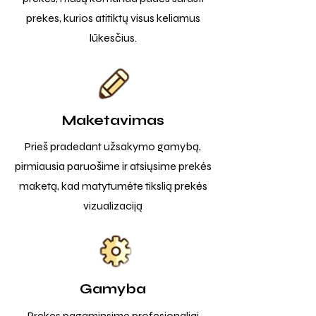
prekes, kurios atitiktų visus keliamus
lūkesčius.
Maketavimas
Prieš pradedant užsakymo gamybą,
pirmiausia paruošime ir atsiųsime prekės
maketą, kad matytumėte tikslią prekės
vizualizaciją
Gamyba
Prekes pagaminsime profesionaliai