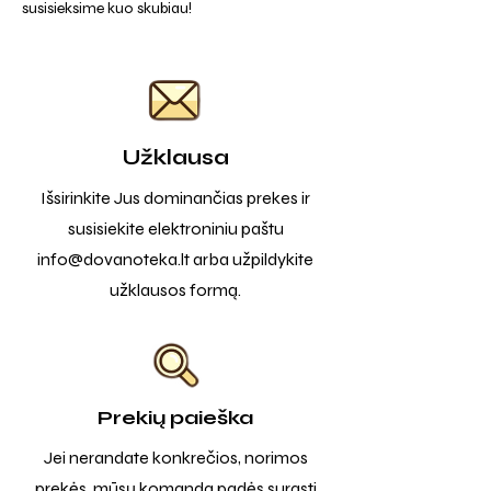
susisieksime kuo skubiau!
Užklausa
Išsirinkite Jus dominančias prekes ir
susisiekite elektroniniu paštu
info@dovanoteka.lt
arba užpildykite
užklausos formą.
Prekių paieška
Jei nerandate konkrečios, norimos
prekės, mūsų komanda padės surasti