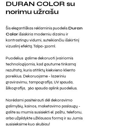
DURAN COLOR su
norimu užrašu
Šis elegantiškas reklaminis puodelis
Duran
Color
išsiskiria moderniu dizainu ir
kontrastingu vidumi, suteikiančiu išskirtinį
vizualinį efektą. Talpa-320ml.
Puodelius galime dekoruoti įvairiomis
technologijomis, kad gautume tinkamą
rezultatą, kuris atitiktų kiekvieno kliento
poreikius. Dekoruojame - lazeriniu
graviravimu, tampografija, UV spauda,
šilkografija, 360 spauda aplink puodelius.
Norėdami pasiteirauti dėl dekoravimo
galimybių, kainos, maketavimo paslaugų -
galite su mumis susisiekti el. paštu, telefonu,
arba užpildykte užklausos formą ir su Jumis
susisieksime kuo skubiau!