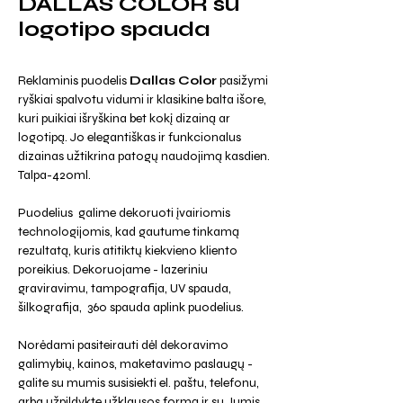
DALLAS COLOR su
logotipo spauda
Reklaminis puodelis
Dallas Color
pasižymi
ryškiai spalvotu vidumi ir klasikine balta išore,
kuri puikiai išryškina bet kokį dizainą ar
logotipą. Jo elegantiškas ir funkcionalus
dizainas užtikrina patogų naudojimą kasdien.
Talpa-420ml.
Puodelius galime dekoruoti įvairiomis
technologijomis, kad gautume tinkamą
rezultatą, kuris atitiktų kiekvieno kliento
poreikius. Dekoruojame - lazeriniu
graviravimu, tampografija, UV spauda,
šilkografija, 360 spauda aplink puodelius.
Norėdami pasiteirauti dėl dekoravimo
galimybių, kainos, maketavimo paslaugų -
galite su mumis susisiekti el. paštu, telefonu,
arba užpildykte užklausos formą ir su Jumis