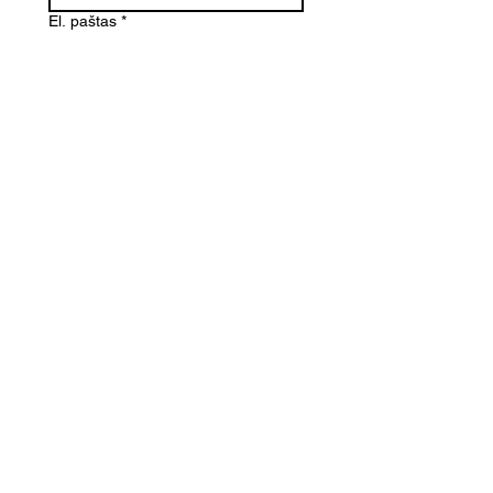
El. paštas
*
Telefono numeris
Žinutė (Paminėkite prekės
pavadinimą)
SIŲSTI
Kontaktai
Informacija
info@dovanoteka.lt
Apie mus