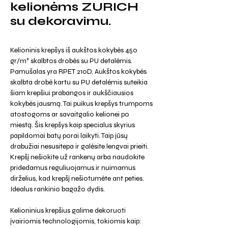
kelionėms ZURICH
su dekoravimu.
Kelioninis krepšys iš aukštos kokybės 450
gr/m² skalbtos drobės su PU detalėmis.
Pamušalas yra RPET 210D. Aukštos kokybės
skalbta drobė kartu su PU detalėmis suteikia
šiam krepšiui prabangos ir aukščiausios
kokybės jausmą. Tai puikus krepšys trumpoms
atostogoms ar savaitgalio kelionei po
miestą. Šis krepšys kaip specialus skyrius
papildomai batų porai laikyti. Taip jūsų
drabužiai nesusitepa ir galėsite lengvai prieiti.
Krepšį nešiokite už rankenų arba naudokite
pridedamus reguliuojamus ir nuimamus
dirželius, kad krepšį nešiotumėte ant peties.
Idealus rankinio bagažo dydis.
Kelioninius krepšius galime dekoruoti
įvairiomis technologijomis, tokiomis kaip: