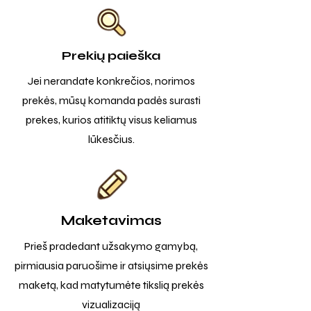
Prekių paieška
Jei nerandate konkrečios, norimos
prekės, mūsų komanda padės surasti
prekes, kurios atitiktų visus keliamus
lūkesčius.
Maketavimas
Prieš pradedant užsakymo gamybą,
pirmiausia paruošime ir atsiųsime prekės
maketą, kad matytumėte tikslią prekės
vizualizaciją