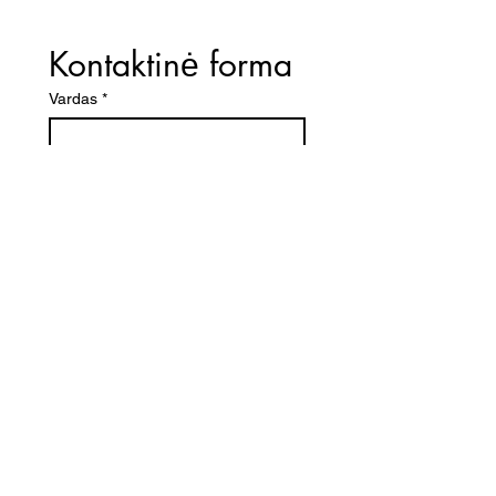
Kontaktinė forma
Vardas
*
El. paštas
*
Telefono numeris
Žinutė (Paminėkite prekės
pavadinimą)
SIŲSTI