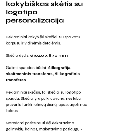
kokybiškas skėtis su
logotipo
personalizacija
Reklaminiai kokybiški skėčiai. Su spalvotu
korpusu ir vidinėmis detalėmis.
Skėčio dydis:
ø1040 x 870 mm
Galimi spaudos būdai:
šilkografija,
skaitmeninis transferas, šilkografinis
transferas.
Reklaminiai skėčiai, tai skėčiai su logotipo
spauda. Skėčiai yra puiki dovana, nes labai
pravartu turėti lietingą dieną, apsisaugoti nuo
lietaus.
Norėdami pasiteirauti dėl dekoravimo
galimybių, kainos, maketavimo paslaugų -