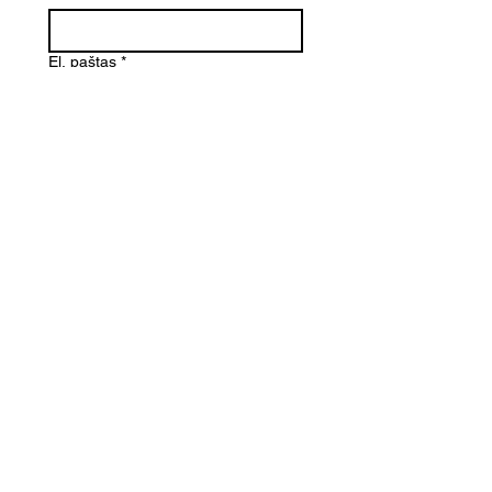
El. paštas
*
Telefono numeris
Žinutė (Paminėkite prekės
pavadinimą)
SIŲSTI
Kontaktai
Informacija