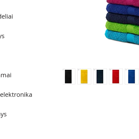
eliai
ys
amai
 elektronika
ys