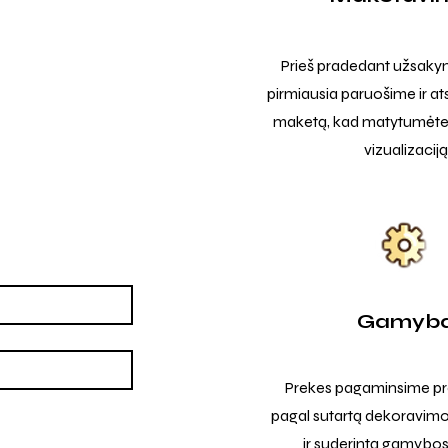
Prieš pradedant užsak
pirmiausia paruošime ir at
maketą, kad matytumėte t
vizualizaciją
Gamyb
Prekes pagaminsime pro
pagal sutartą dekoravimo
ir suderintą gamybos