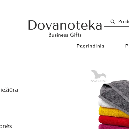
Pagrindinis
P
iežiūra
onės