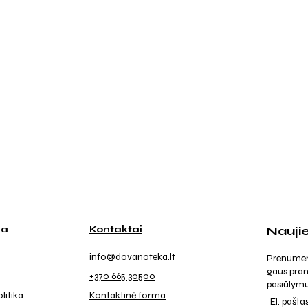
ja
Kontaktai
Nauji
info@dovanoteka.lt
Prenumeruo
gaus pran
+370 665 30500
pasiūlymu
litika
Kontaktinė forma
El. pašta