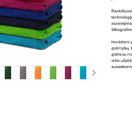
Rankšluosč
technologij
siuvinėjima
šilkografini
Norėdami p
galimybių,
galite su mu
arba užpild
susisieksim