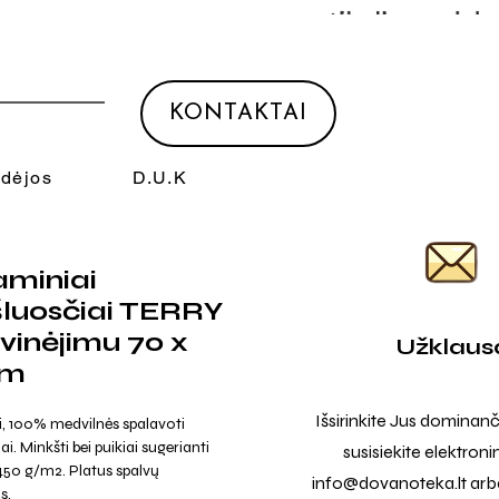
KONTAKTAI
Idėjos
D.U.K
aminiai
šluosčiai TERRY
uvinėjimu 70 x
Užklaus
cm
Išsirinkite Jus dominanč
, 100% medvilnės spalavoti
i. Minkšti bei puikiai sugerianti
susisiekite elektroni
50 g/m2. Platus spalvų
info@dovanoteka.lt
arba
s.