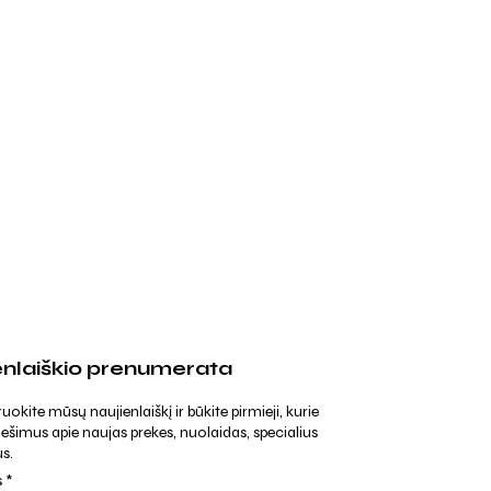
enlaiškio prenumerata
kite mūsų naujienlaiškį ir būkite pirmieji, kurie
ešimus apie naujas prekes, nuolaidas, specialius
s.
s