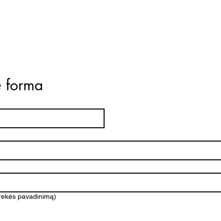
ė forma
prekės pavadinimą)