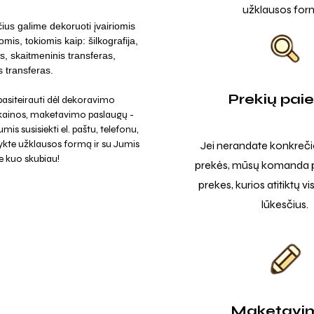
užklausos for
ius galime dekoruoti įvairiomis
omis, tokiomis kaip: šilkografija,
s, skaitmeninis transferas,
s transferas.
Prekių pai
asiteirauti dėl dekoravimo
 kainos, maketavimo paslaugų -
mis susisiekti el. paštu, telefonu,
ykte užklausos formą ir su Jumis
Jei nerandate konkreči
e kuo skubiau!
prekės, mūsų komanda p
prekes, kurios atitiktų v
lūkesčius.
Maketavi