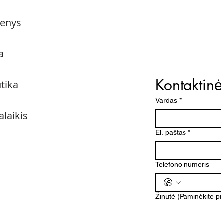
menys
a
Kontaktin
utika
Vardas
*
alaikis
El. paštas
*
Telefono numeris
Žinutė (Paminėkite 