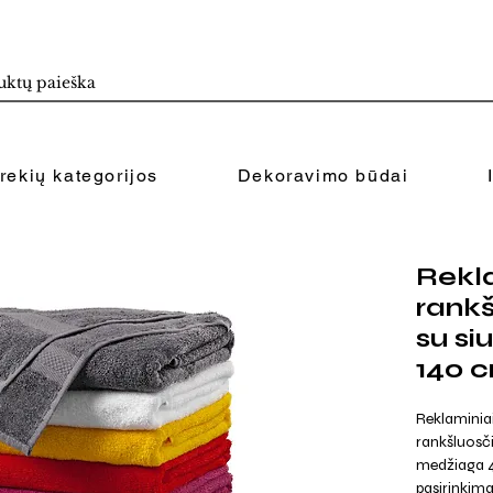
rekių kategorijos
Dekoravimo būdai
Rekl
rank
su si
140 
Reklaminiai
rankšluosčia
medžiaga 4
pasirinkima