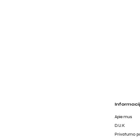
Informaci
Apie mus
D.U.K
Privatumo po