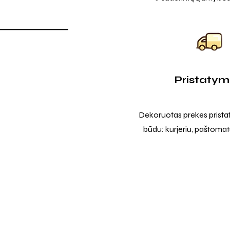
Pristaty
Dekoruotas prekes prista
būdu: kurjeriu, paštomatu