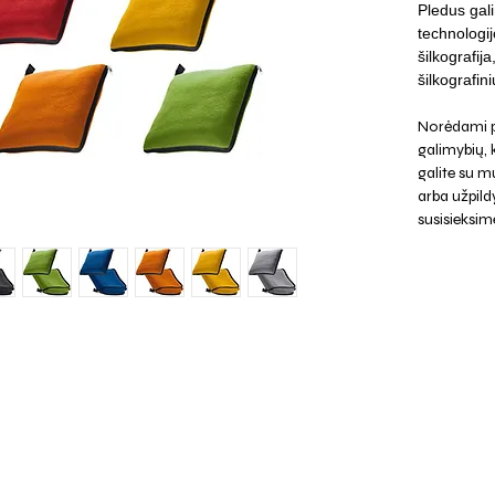
Pledus gali
technologij
šilkografij
šilkografin
Norėdami p
galimybių,
galite su mu
arba užpild
susisieksim