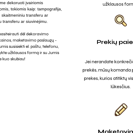
me dekoruoti įvairiomis
užklausos for
omis, tokiomis kaip: tampografija,
a, skaitmeniniu transferu ar
iu transferu ar siuvinėjimu.
asiteirauti dėl dekoravimo
 kainos, maketavimo paslaugų -
Prekių pai
mis susisiekti el. paštu, telefonu,
ykte užklausos formą ir su Jumis
e kuo skubiau!
Jei nerandate konkreči
prekės, mūsų komanda p
prekes, kurios atitiktų v
lūkesčius.
Maketavi