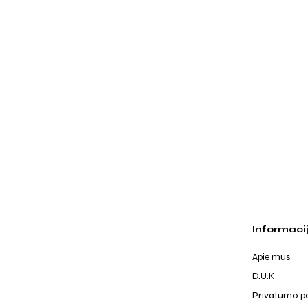
Informaci
Apie mus
D.U.K
Privatumo po