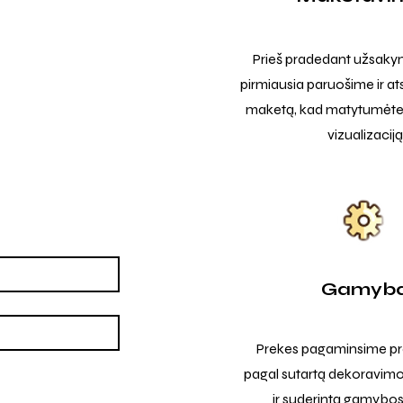
Prieš pradedant užsak
pirmiausia paruošime ir at
maketą, kad matytumėte t
vizualizaciją
Gamyb
Prekes pagaminsime pro
pagal sutartą dekoravimo
ir suderintą gamybos