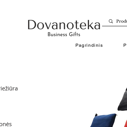
Pagrindinis
P
iežiūra
onės