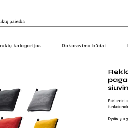
rekių kategorijos
Dekoravimo būdai
Rekla
pagal
siuvi
Reklaminiai 
funkcionalu
Dydis: 31 x 