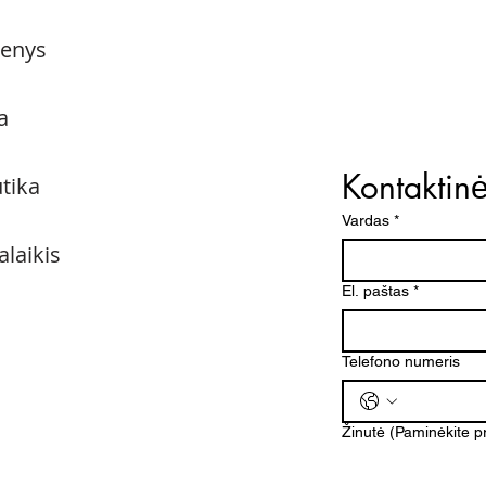
menys
a
Kontaktin
utika
Vardas
*
alaikis
El. paštas
*
Telefono numeris
Žinutė (Paminėkite 