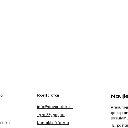
ja
Kontaktai
Nauji
info@dovanoteka.lt
Prenumeruo
gaus pran
+370 665 30500
pasiūlymu
litika
Kontaktinė forma
El. pašta