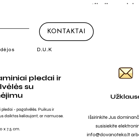
KONTAKTAI
Idėjos
D.U.K
miniai pledai ir
vėlės su
nėjimu
Užklaus
pledai - pagalvėlės. Puikus ir
s daiktas keliaujant, ar namuose.
Išsirinkite Jus dominanč
susisiekite elektroni
30 x 7,5 cm.
info@dovanoteka.lt
arba