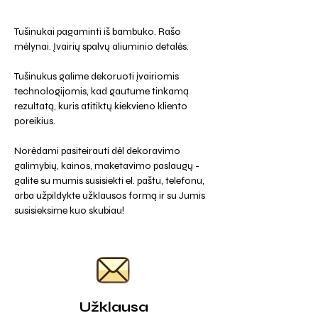
Tušinukai pagaminti iš bambuko. Rašo
mėlynai. Įvairių spalvų aliuminio detalės.
Tušinukus galime dekoruoti įvairiomis
technologijomis, kad gautume tinkamą
rezultatą, kuris atitiktų kiekvieno kliento
poreikius.
Norėdami pasiteirauti dėl dekoravimo
galimybių, kainos, maketavimo paslaugų -
galite su mumis susisiekti el. paštu, telefonu,
arba užpildykte užklausos formą ir su Jumis
susisieksime kuo skubiau!
Užklausa