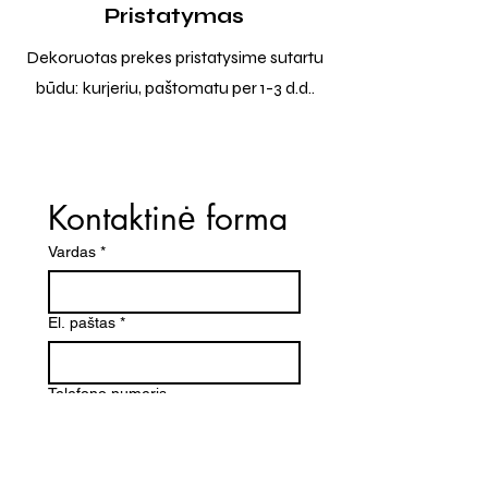
Pristatymas
Dekoruotas prekes pristatysime sutartu
būdu: kurjeriu, paštomatu per 1-3 d.d..
Kontaktinė forma
Vardas
*
El. paštas
*
Telefono numeris
Žinutė (Paminėkite prekės
pavadinimą)