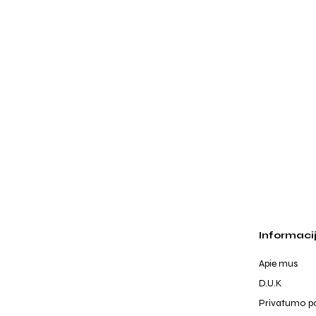
Informaci
Apie mus
D.U.K
Privatumo po