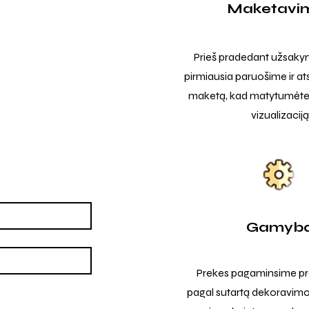
Maketavi
Prieš pradedant užsak
pirmiausia paruošime ir at
maketą, kad matytumėte t
vizualizaciją
Gamyb
Prekes pagaminsime pro
pagal sutartą dekoravimo