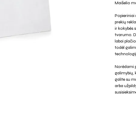
Maišelio ma
Popieriniai 
prekių rekl
ir kokybės 
tvarumo. Da
labai plač
todėl galim
technologi
Norėdami p
galimybių,
galite su mu
arba užpild
susisieksim