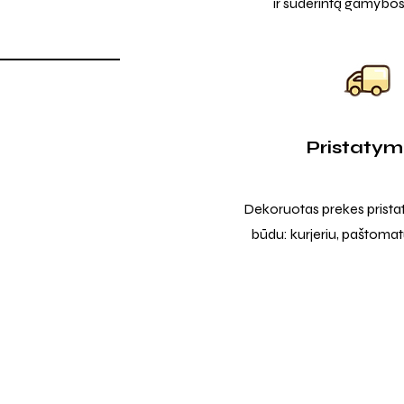
ir suderintą gamybos
Pristaty
Dekoruotas prekes prista
būdu: kurjeriu, paštomatu