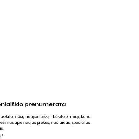
enlaiškio prenumerata
kite mūsų naujienlaiškį ir būkite pirmieji, kurie
ešimus apie naujas prekes, nuolaidas, specialius
s.
s