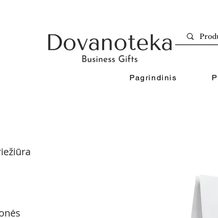
Pagrindinis
P
iežiūra
onės