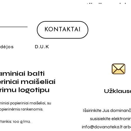
KONTAKTAI
Idėjos
D.U.K
miniai balti
riniai maišeliai
rimu logotipu
Užklaus
miniai popieriniai maišeliai, su
opierinėmis rankenomis.
Išsirinkite Jus dominanč
susisiekite elektroni
tankis: 100 g/m2.
info@dovanoteka.lt
arba