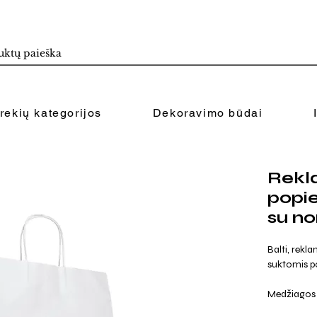
rekių kategorijos
Dekoravimo būdai
Rekla
popie
su no
Balti, rekla
suktomis p
Medžiagos 