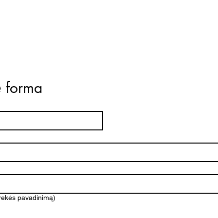
ė forma
prekės pavadinimą)