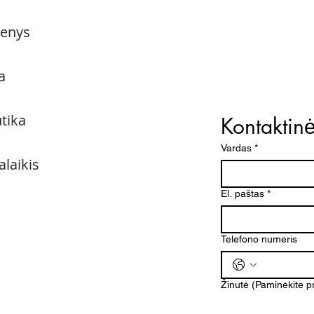
menys
a
utika
Kontaktin
Vardas
*
alaikis
El. paštas
*
Telefono numeris
Žinutė (Paminėkite 