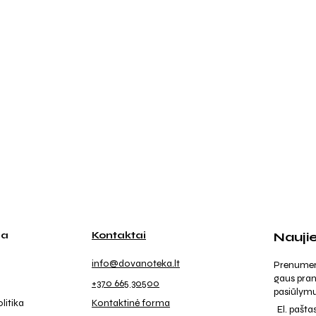
ja
Kontaktai
Nauji
info@dovanoteka.lt
Prenumeruo
gaus pran
+370 665 30500
pasiūlymu
litika
Kontaktinė forma
El. pašta