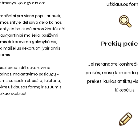
tmenys: 40 x 36 x 12 cm.
užklausos for
maišeliai yra viena populiariausių
amos srityje, dėl savo gero kainos
santykio bei siunčiamos žinutės dėl
ugkartiniai maišeliai pasižymi
iomis dekoravimo galimybėmis,
Prekių pai
a maišelius dekoruoti įvairiomis
jomis.
Jei nerandate konkreči
asiteirauti dėl dekoravimo
prekės, mūsų komanda p
 kainos, maketavimo paslaugų -
mis susisiekti el. paštu, telefonu,
prekes, kurios atitiktų v
ykte užklausos formą ir su Jumis
lūkesčius.
e kuo skubiau!