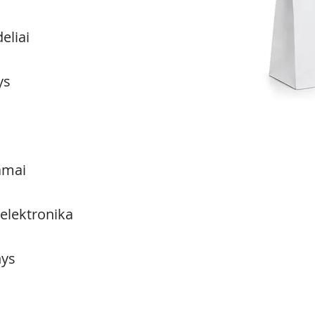
eliai
ys
amai
 elektronika
ys