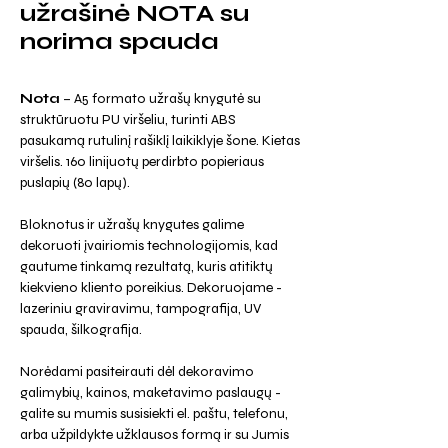
užrašinė NOTA su
norima spauda
Nota
– A5 formato užrašų knygutė su
struktūruotu PU viršeliu, turinti ABS
pasukamą rutulinį rašiklį laikiklyje šone. Kietas
viršelis. 160 linijuotų perdirbto popieriaus
puslapių (80 lapų).
Bloknotus ir užrašų knygutes galime
dekoruoti įvairiomis technologijomis, kad
gautume tinkamą rezultatą, kuris atitiktų
kiekvieno kliento poreikius. Dekoruojame -
lazeriniu graviravimu, tampografija, UV
spauda, šilkografija.
Norėdami pasiteirauti dėl dekoravimo
galimybių, kainos, maketavimo paslaugų -
galite su mumis susisiekti el. paštu, telefonu,
arba užpildykte užklausos formą ir su Jumis