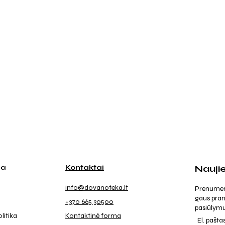
ja
Kontaktai
Nauji
info@dovanoteka.lt
Prenumeruo
gaus pran
+370 665 30500
pasiūlymu
litika
Kontaktinė forma
El. pašta