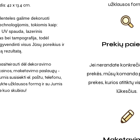
užklausos for
is: 42 x 13.4 cm.
lenteles galime dekoruoti
technologijomis, tokiomis kaip:
a, UV spauda, lazerinis
s bei tampografija, todėl
Prekių pai
yvendinti visus Jūsų poreikius ir
ą rezultatą.
asiteirauti dėl dekoravimo
Jei nerandate konkreči
 kainos, maketavimo paslaugų -
prekės, mūsų komanda p
mis susisiekti el. paštu, telefonu,
prekes, kurios atitiktų v
ykte užklausos formą ir su Jumis
e kuo skubiau!
lūkesčius.
Maketavi