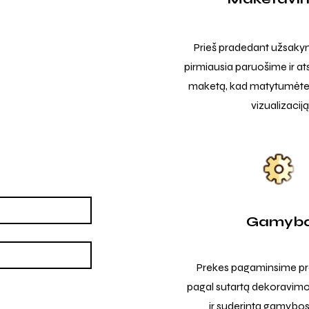
Prieš pradedant užsak
pirmiausia paruošime ir at
maketą, kad matytumėte t
vizualizaciją
Gamyb
Prekes pagaminsime pro
pagal sutartą dekoravimo
ir suderintą gamybos