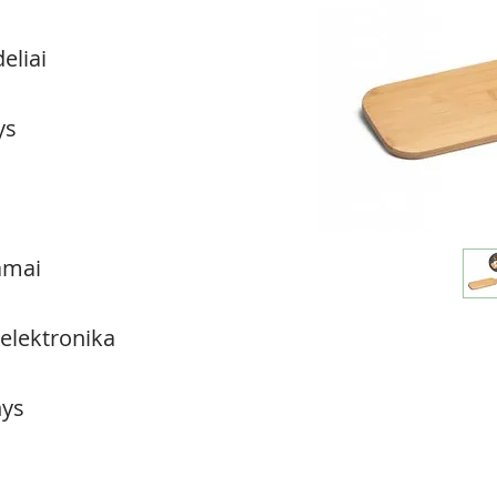
eliai
ys
amai
 elektronika
ys