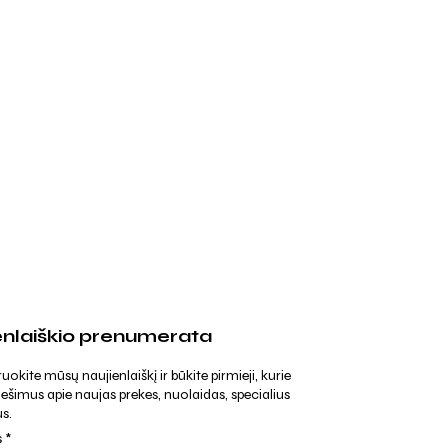
enlaiškio prenumerata
kite mūsų naujienlaiškį ir būkite pirmieji, kurie
ešimus apie naujas prekes, nuolaidas, specialius
s.
s