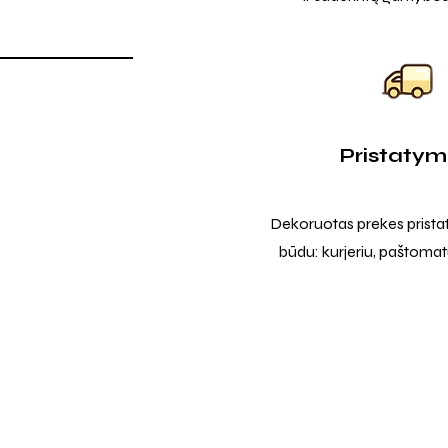
Pristaty
Dekoruotas prekes prista
būdu: kurjeriu, paštomatu