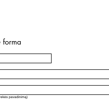
ė forma
prekės pavadinimą)