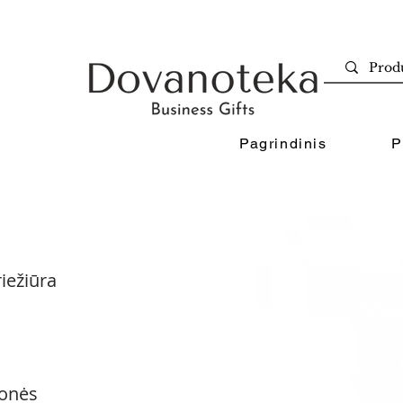
Pagrindinis
P
iežiūra
onės