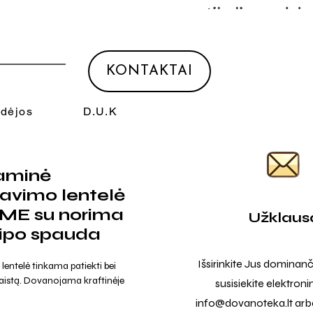
KONTAKTAI
Idėjos
D.U.K
aminė
ravimo lentelė
ME su norima
Užklaus
tipo spauda
Išsirinkite Jus dominanč
entelė tinkama patiekti bei
aistą. Dovanojama kraftinėje
susisiekite elektroni
info@dovanoteka.lt
arba