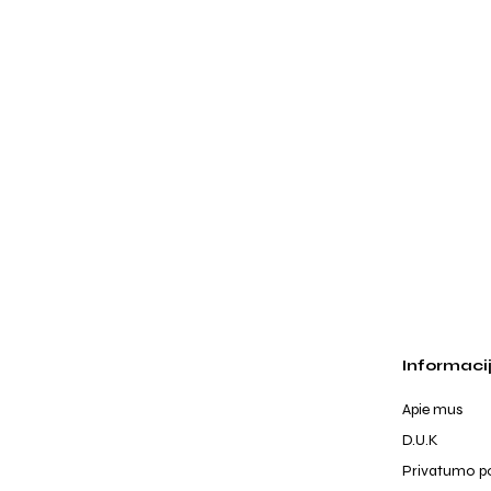
Informaci
Apie mus
D.U.K
Privatumo po