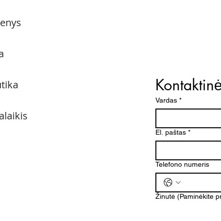
menys
a
Kontaktin
utika
Vardas
*
alaikis
El. paštas
*
Telefono numeris
Žinutė (Paminėkite 