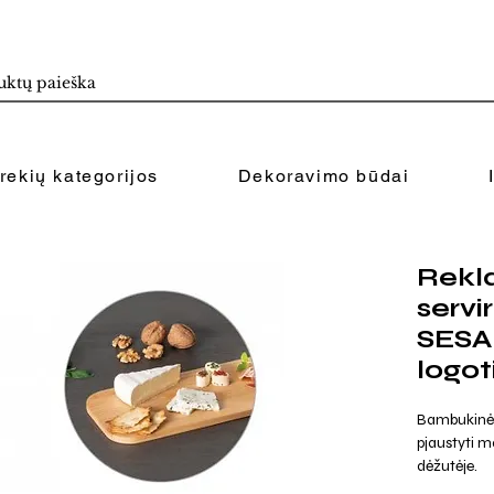
rekių kategorijos
Dekoravimo būdai
Rekl
servi
SESA
logo
Bambukinė l
pjaustyti m
dėžutėje.