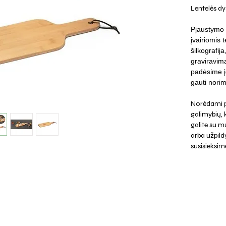
Lentelės dyd
Pjaustymo 
įvairiomis 
šilkografij
graviravima
padėsime įg
gauti norim
Norėdami p
galimybių,
galite su mu
arba užpild
susisieksim