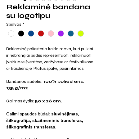
Reklaminė bandana
su logotipu
Spalvos
*
Reklaminė poliesterio kaklo mova, kuri puikiai
ir nebrangiai padės reprezentuoti, reklamuoti
įvairiuose šventėse, varžybose ar festivaliuose
ar kasdienoje. Platus spalvų pasirinkimas.
Bandanos sudėtis:
100% poliesteris.
135 g/m2
Galimas dydis:
50 x 26 cm.
Galimi spaudos būdai:
siuvinėjimas,
šilkografija, skaitmeninis transferas,
šilkografinis transferas.