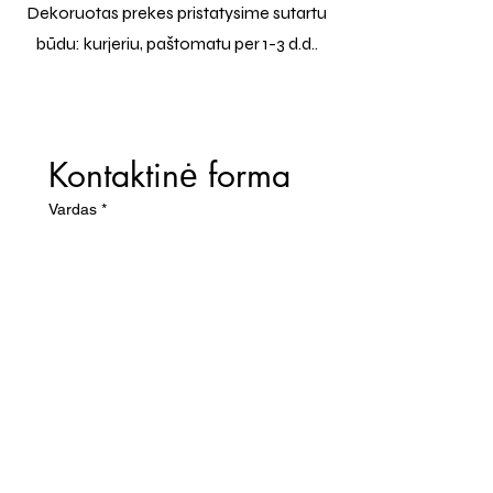
Dekoruotas prekes pristatysime sutartu
būdu: kurjeriu, paštomatu per 1-3 d.d..
Kontaktinė forma
Vardas
*
El. paštas
*
Telefono numeris
Žinutė (Paminėkite prekės
pavadinimą)