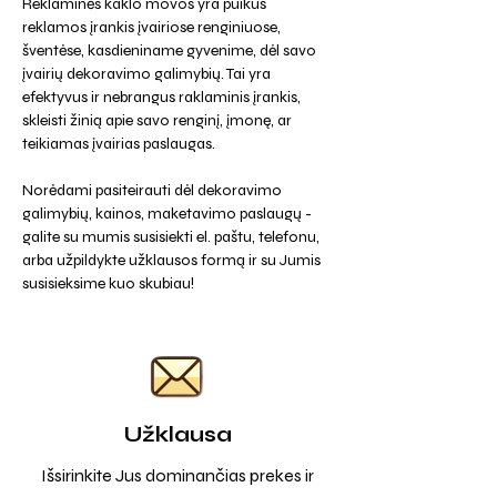
Reklaminės kaklo movos yra puikus
reklamos įrankis įvairiose renginiuose,
šventėse, kasdieniname gyvenime, dėl savo
įvairių dekoravimo galimybių. Tai yra
efektyvus ir nebrangus raklaminis įrankis,
skleisti žinią apie savo renginį, įmonę, ar
teikiamas įvairias paslaugas.
Norėdami pasiteirauti dėl dekoravimo
galimybių, kainos, maketavimo paslaugų -
galite su mumis susisiekti el. paštu, telefonu,
arba užpildykte užklausos formą ir su Jumis
susisieksime kuo skubiau!
Užklausa
Išsirinkite Jus dominančias prekes ir