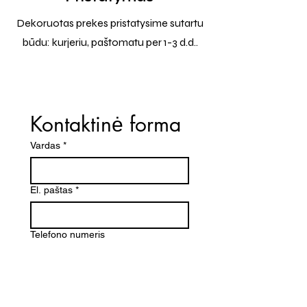
Dekoruotas prekes pristatysime sutartu
būdu: kurjeriu, paštomatu per 1-3 d.d..
Kontaktinė forma
Vardas
*
El. paštas
*
Telefono numeris
Žinutė (Paminėkite prekės
pavadinimą)