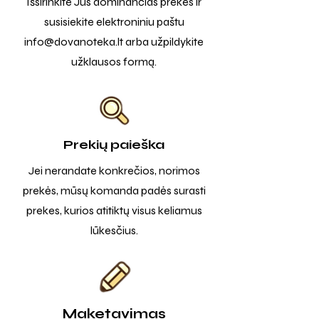
Išsirinkite Jus dominančias prekes ir
susisiekite elektroniniu paštu
info@dovanoteka.lt
arba užpildykite
užklausos formą.
Prekių paieška
Jei nerandate konkrečios, norimos
prekės, mūsų komanda padės surasti
prekes, kurios atitiktų visus keliamus
lūkesčius.
Maketavimas