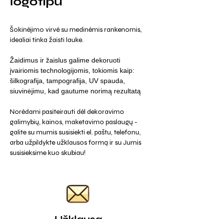
logotipu
Šokinėjimo virvė su medinėmis rankenomis,
idealiai tinka žaisti lauke.
Žaidimus ir žaislus galime dekoruoti
įvairiomis technologijomis, tokiomis kaip:
šilkografija, tampografija, UV spauda,
siuvinėjimu, kad gautume norimą rezultatą
Norėdami pasiteirauti dėl dekoravimo
galimybių, kainos, maketavimo paslaugų -
galite su mumis susisiekti el. paštu, telefonu,
arba užpildykte užklausos formą ir su Jumis
susisieksime kuo skubiau!