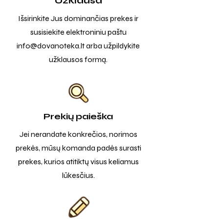
Užklausa
Išsirinkite Jus dominančias prekes ir
susisiekite elektroniniu paštu
info@dovanoteka.lt
arba užpildykite
užklausos formą.
Prekių paieška
Jei nerandate konkrečios, norimos
prekės, mūsų komanda padės surasti
prekes, kurios atitiktų visus keliamus
lūkesčius.