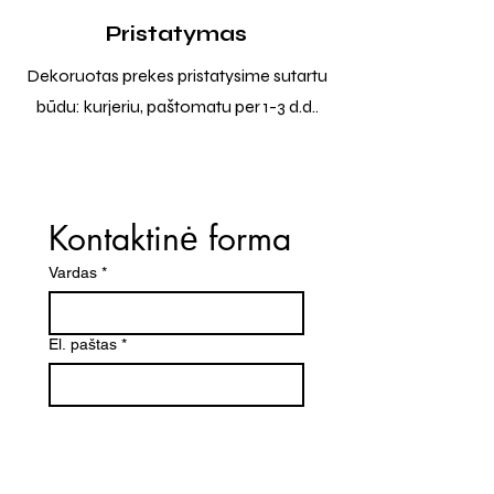
Pristatymas
Dekoruotas prekes pristatysime sutartu
būdu: kurjeriu, paštomatu per 1-3 d.d..
Kontaktinė forma
Vardas
*
El. paštas
*
Telefono numeris
Žinutė (Paminėkite prekės