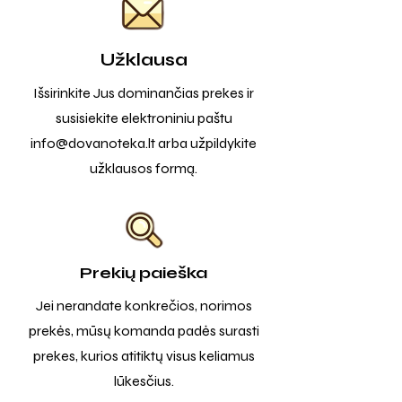
Užklausa
Išsirinkite Jus dominančias prekes ir
susisiekite elektroniniu paštu
info@dovanoteka.lt
arba užpildykite
užklausos formą.
Prekių paieška
Jei nerandate konkrečios, norimos
prekės, mūsų komanda padės surasti
prekes, kurios atitiktų visus keliamus
lūkesčius.