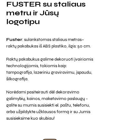
FUSTER su staliaus
metru ir Jūsų
logotipu
Fuster
: sulankstomas staliaus metras–
raktų pakabukas iš ABS plastiko, ilgis: 50 cm.
Raktų pakabukus galime dekoruoti įvairiomis
technologijomis, tokiomis kaip:
tampografija, lazeriniu graviravimu, įspaudu,
šilkografija.
Norėdami pasiteirauti dėl dekoravimo
galimybių, kainos, maketavimo paslaugų -
galite su mumis susisiekti el. paštu, telefonu,
arba užpildykte užklausos formą ir su Jumis
susisieksime kuo skubiau!