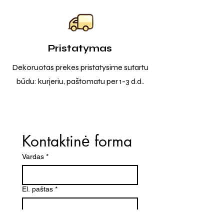
Pristatymas
Dekoruotas prekes pristatysime sutartu
būdu: kurjeriu, paštomatu per 1-3 d.d..
Kontaktinė forma
Vardas
*
El. paštas
*
Telefono numeris