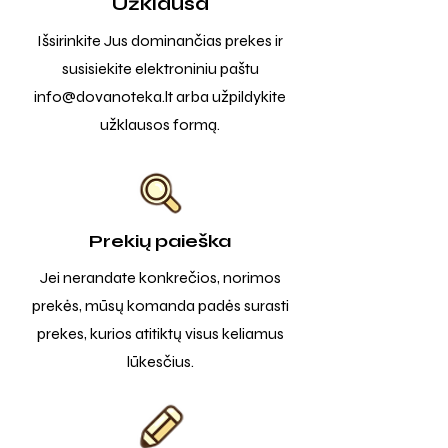
Užklausa
Išsirinkite Jus dominančias prekes ir
susisiekite elektroniniu paštu
info@dovanoteka.lt
arba užpildykite
užklausos formą.
Prekių paieška
Jei nerandate konkrečios, norimos
prekės, mūsų komanda padės surasti
prekes, kurios atitiktų visus keliamus
lūkesčius.