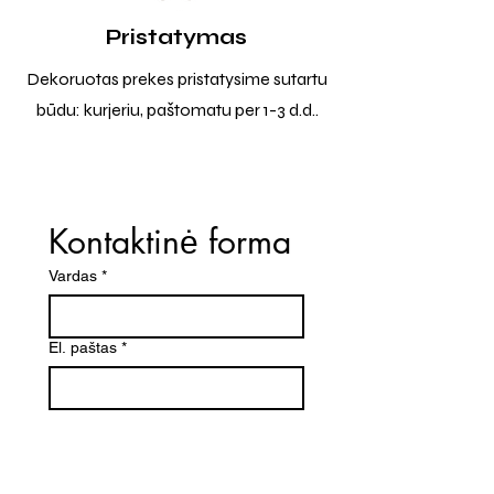
Pristatymas
Dekoruotas prekes pristatysime sutartu
būdu: kurjeriu, paštomatu per 1-3 d.d..
Kontaktinė forma
Vardas
*
El. paštas
*
Telefono numeris
Žinutė (Paminėkite prekės