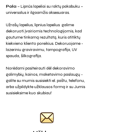
Pola
– Lipnūs lapeliai su raktų pakabuku –
universalus ir ilgaamžis aksesuaras.
Užrašų lapelius, lipnius lapelius galime
dekoruoti įvairiomis technologijomis, kad
gautume tinkamą rezultatą, kuris atitiktų
kiekvieno kliento poreikius. Dekoruojame -
lazeriniu graviravimu, tampografija, UV
spauda, šilkografija.
Norėdami pasiteirauti dėl dekoravimo
galimybių, kainos, maketavimo paslaugų -
galite su mumis susisiekti el. paštu, telefonu,
arba užpildykte užklausos formą ir su Jumis
susisieksime kuo skubiau!