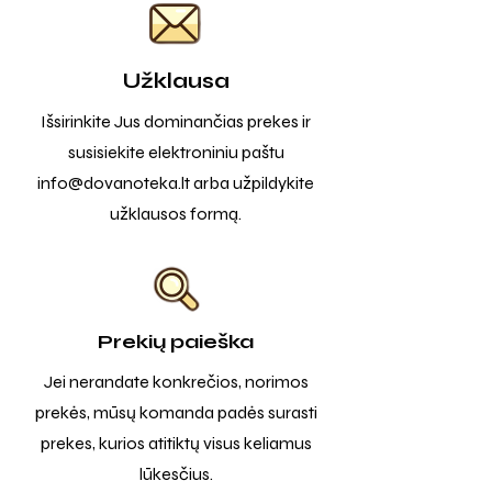
Užklausa
Išsirinkite Jus dominančias prekes ir
susisiekite elektroniniu paštu
info@dovanoteka.lt
arba užpildykite
užklausos formą.
Prekių paieška
Jei nerandate konkrečios, norimos
prekės, mūsų komanda padės surasti
prekes, kurios atitiktų visus keliamus
lūkesčius.