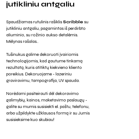
jutikliniu antgaliu
Spaudžiamas rutulinis rašiklis
Scribble
su
jutikliniu antgaliu, pagamintas iš perdirbto
aliuminio, su rožinio aukso detalėmis.
Mėlynas rašalas..
Tušinukus galime dekoruoti įvairiomis
technologijomis, kad gautume tinkamą
rezultatą, kuris atitiktų kiekvieno kliento
poreikius. Dekoruojame - lazeriniu
graviravimu, tampografija, UV spauda.
Norėdami pasiteirauti dėl dekoravimo
galimybių, kainos, maketavimo paslaugų -
galite su mumis susisiekti el. paštu, telefonu,
arba užpildykte užklausos formą ir su Jumis
susisieksime kuo skubiau!