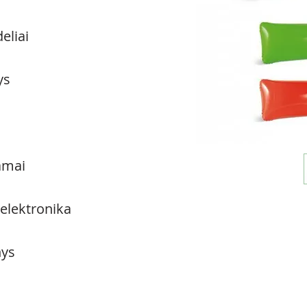
eliai
ys
amai
 elektronika
ys