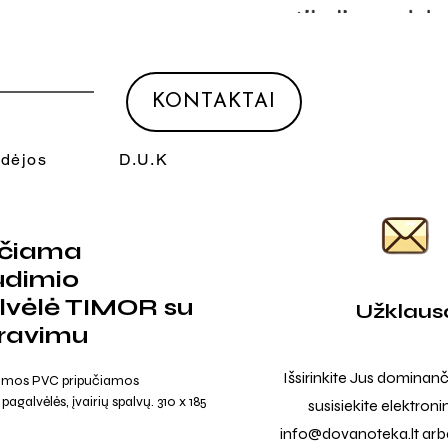
KONTAKTAI
Idėjos
D.U.K
učiama
ūdimio
lvėlė TIMOR su
Užklaus
ravimu
Išsirinkite Jus dominanč
mos PVC pripučiamos
agalvėlės, įvairių spalvų. 310 x 185
susisiekite elektroni
info@dovanoteka.lt
arba