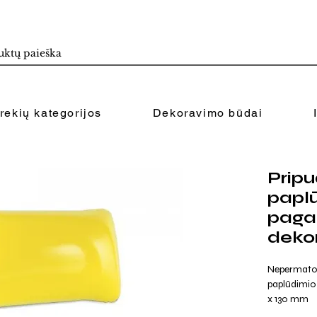
rekių kategorijos
Dekoravimo būdai
Prip
papl
paga
deko
Nepermato
paplūdimio p
x 130 mm