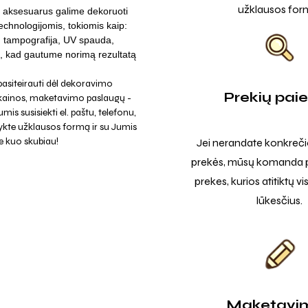
užklausos for
 aksesuarus galime dekoruoti
technologijomis, tokiomis kaip:
a, tampografija, UV spauda,
u, kad gautume norimą rezultatą
asiteirauti dėl dekoravimo
Prekių pai
 kainos, maketavimo paslaugų -
mis susisiekti el. paštu, telefonu,
ykte užklausos formą ir su Jumis
e kuo skubiau!
Jei nerandate konkreči
prekės, mūsų komanda p
prekes, kurios atitiktų v
lūkesčius.
Maketavi