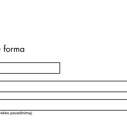
ė forma
prekės pavadinimą)