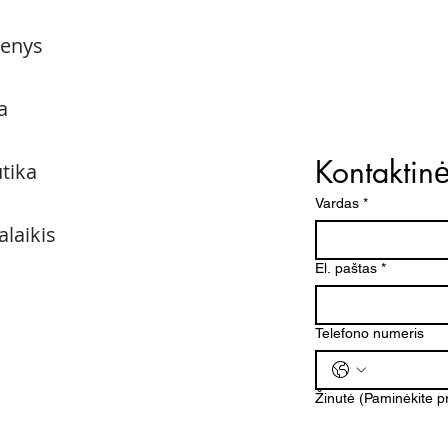
menys
a
Kontaktin
utika
Vardas
*
alaikis
El. paštas
*
Telefono numeris
Žinutė (Paminėkite 