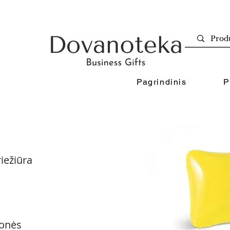
Pagrindinis
P
iežiūra
onės