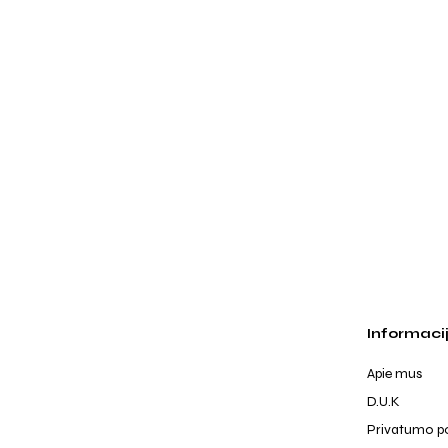
Informaci
Apie mus
D.U.K
Privatumo po