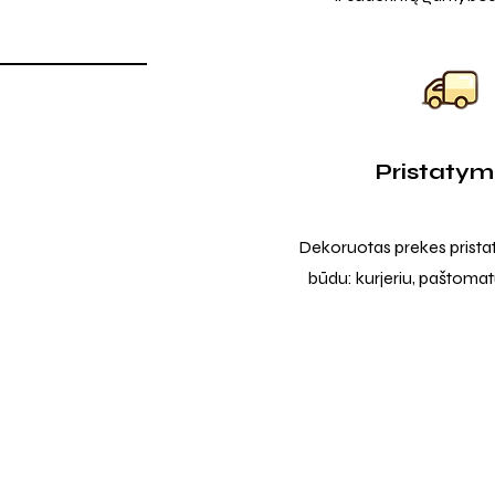
Pristaty
Dekoruotas prekes prista
būdu: kurjeriu, paštomatu