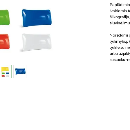
Paplūdimio
įvairiomis 
šilkografij
siuvinėjim
Norėdami p
galimybių,
galite su mu
arba užpild
susisieksim