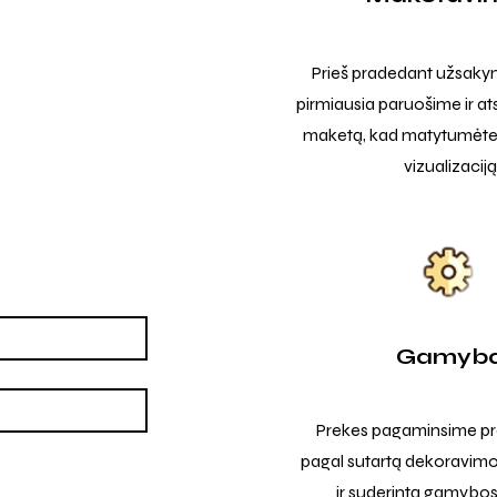
Prieš pradedant užsak
pirmiausia paruošime ir at
maketą, kad matytumėte t
vizualizaciją
Gamyb
Prekes pagaminsime pro
pagal sutartą dekoravimo
ir suderintą gamybos