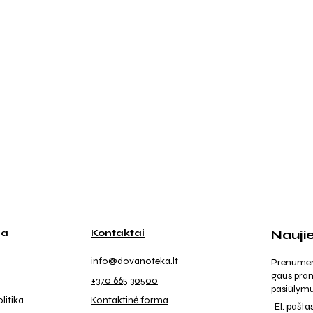
ja
Kontaktai
Nauji
info@dovanoteka.lt
Prenumeruo
gaus pran
+370 665 30500
pasiūlymu
litika
Kontaktinė forma
El. pašta