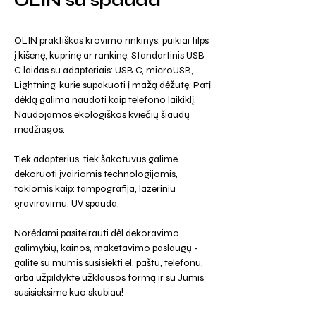
OLIN su spauda
OLIN praktiškas krovimo rinkinys, puikiai tilps
į kišenę, kuprinę ar rankinę. Standartinis USB
C laidas su adapteriais: USB C, microUSB,
Lightning, kurie supakuoti į mažą dėžutę. Patį
dėklą galima naudoti kaip telefono laikiklį.
Naudojamos ekologiškos kviečių šiaudų
medžiagos.
Tiek adapterius, tiek šakotuvus galime
dekoruoti įvairiomis technologijomis,
tokiomis kaip: tampografija, lazeriniu
graviravimu, UV spauda.
Norėdami pasiteirauti dėl dekoravimo
galimybių, kainos, maketavimo paslaugų -
galite su mumis susisiekti el. paštu, telefonu,
arba užpildykte užklausos formą ir su Jumis
susisieksime kuo skubiau!