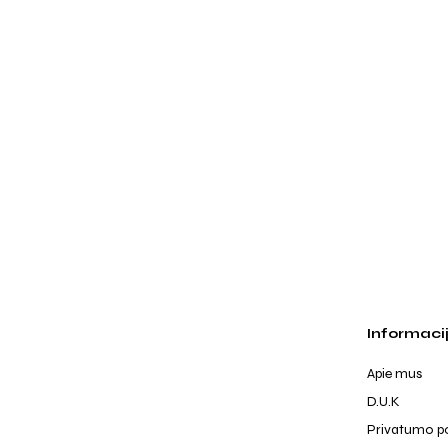
Informaci
Apie mus
D.U.K
Privatumo po