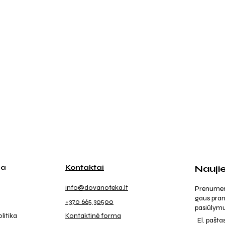
ja
Kontaktai
Nauji
info@dovanoteka.lt
Prenumeruo
gaus pran
+370 665 30500
pasiūlymu
litika
Kontaktinė forma
El. pašta