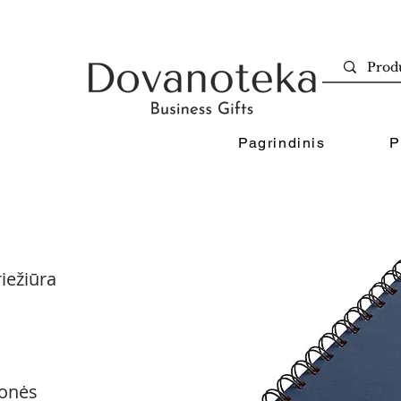
Pagrindinis
P
iežiūra
onės