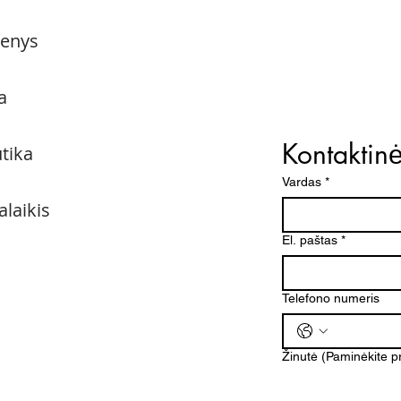
menys
a
Kontaktin
utika
Vardas
*
alaikis
El. paštas
*
Telefono numeris
Žinutė (Paminėkite 