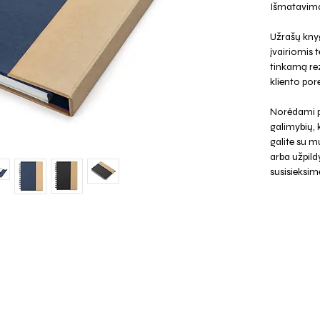
Išmatavima
Užrašų kny
įvairiomis
tinkamą rez
kliento pore
Norėdami p
galimybių,
galite su mu
arba užpild
susisieksim